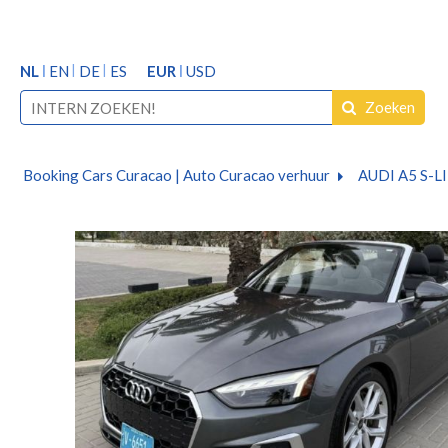
NL
EN
DE
ES
EUR
USD
Zoeken
Booking Cars Curacao | Auto Curacao verhuur
AUDI A5 S-