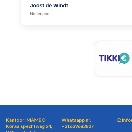
Joost de Windt
Nederland
Kantoor: MAMBO
Whatsapp nr.
E: inf
Koraalspechtweg 24,
+31639682807