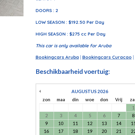
DOORS : 2
LOW SEASON : $192.50 Per Day
HIGH SEASON : $275 cc Per Day
This car is only available for Aruba
Bookingcars Aruba
|
Bookingcars Curacao
|
Beschikbaarheid voertuig:
AUGUSTUS
2026
zon
maa
din
woe
don
Vrij
za
1
2
3
4
5
6
7
8
9
10
11
12
13
14
1
16
17
18
19
20
21
2