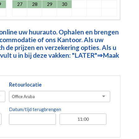
9
27
28
29
30
 online uw huurauto. Ophalen en brengen
ccommodatie of ons Kantoor. Als uw
 de prijzen en verzekering opties. Als u
vult u in bij deze vakken: "LATER"⇒Maak
Retourlocatie
Office Aruba
Datum/tijd terugbrengen