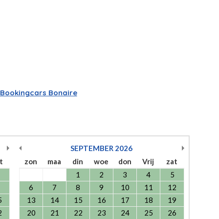
Bookingcars Bonaire
SEPTEMBER
2026
t
zon
maa
din
woe
don
Vrij
zat
1
2
3
4
5
6
7
8
9
10
11
12
5
13
14
15
16
17
18
19
2
20
21
22
23
24
25
26