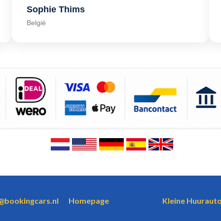
Sophie Thims
België
o@bookingcars.nl
Homepage
Kleine Huurauto