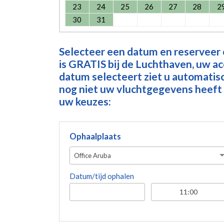
23
24
25
26
27
28
2
30
31
Selecteer een datum en reserveer
is GRATIS bij de Luchthaven, uw a
datum selecteert ziet u automatisch
nog niet uw vluchtgegevens heeft 
uw keuzes:
Ophaalplaats
Office Aruba
Datum/tijd ophalen