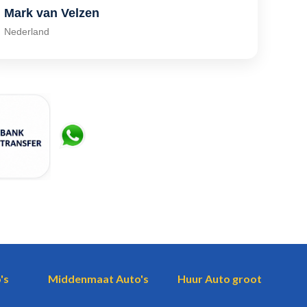
Mark van Velzen
Nederland
's
Middenmaat Auto's
Huur Auto groot