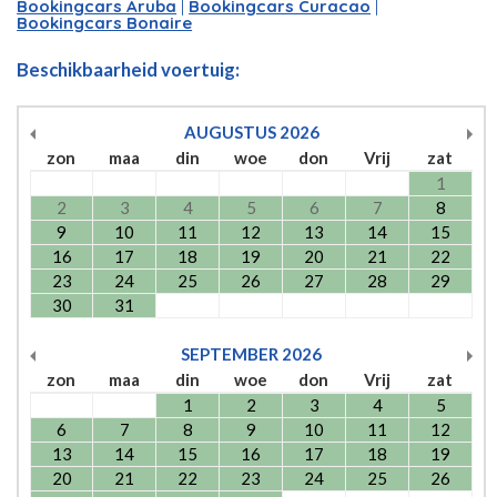
Bookingcars Aruba
|
Bookingcars Curacao
|
Bookingcars Bonaire
Beschikbaarheid voertuig:
AUGUSTUS
2026
zon
maa
din
woe
don
Vrij
zat
1
2
3
4
5
6
7
8
9
10
11
12
13
14
15
16
17
18
19
20
21
22
23
24
25
26
27
28
29
30
31
SEPTEMBER
2026
zon
maa
din
woe
don
Vrij
zat
1
2
3
4
5
6
7
8
9
10
11
12
13
14
15
16
17
18
19
20
21
22
23
24
25
26