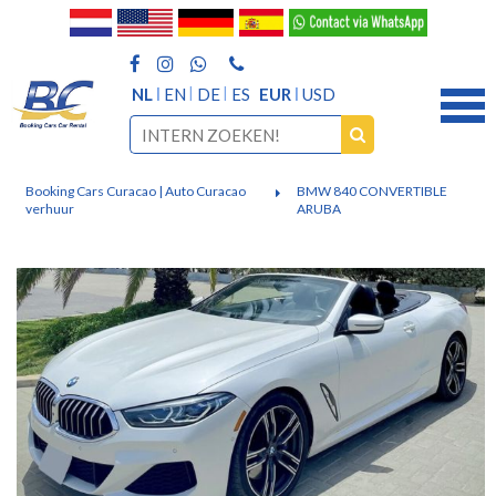
NL
EN
DE
ES
EUR
USD
Booking Cars Curacao | Auto Curacao
BMW 840 CONVERTIBLE
verhuur
ARUBA