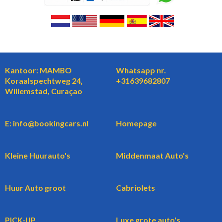
Kantoor: MAMBO
Whatsapp nr.
Koraalspechtweg 24,
+31639682807
Willemstad, Curaçao
E: info@bookingcars.nl
Homepage
Kleine Huurauto's
Middenmaat Auto's
Huur Auto groot
Cabriolets
PICK-UP
Luxe grote auto's