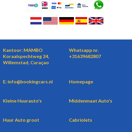
Kantoor: MAMBO
Whatsapp nr.
Koraalspechtweg 24,
+31639682807
Willemstad, Curaçao
E: info@bookingcars.nl
Homepage
Kleine Huurauto's
Middenmaat Auto's
Huur Auto groot
Cabriolets