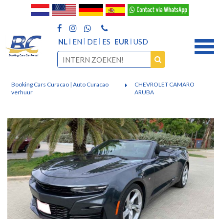
NL
EN
DE
ES
EUR
USD
Booking Cars Curacao | Auto Curacao
CHEVROLET CAMARO
verhuur
ARUBA