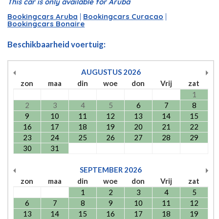
This car is only available for Aruba
Bookingcars Aruba
|
Bookingcars Curacao
|
Bookingcars Bonaire
Beschikbaarheid voertuig:
AUGUSTUS
2026
zon
maa
din
woe
don
Vrij
zat
1
2
3
4
5
6
7
8
9
10
11
12
13
14
15
16
17
18
19
20
21
22
23
24
25
26
27
28
29
30
31
SEPTEMBER
2026
zon
maa
din
woe
don
Vrij
zat
1
2
3
4
5
6
7
8
9
10
11
12
13
14
15
16
17
18
19