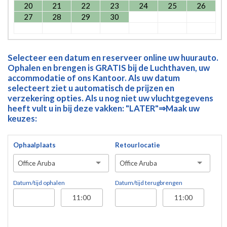
20
21
22
23
24
25
26
27
28
29
30
Selecteer een datum en reserveer online uw huurauto.
Ophalen en brengen is GRATIS bij de Luchthaven, uw
accommodatie of ons Kantoor. Als uw datum
selecteert ziet u automatisch de prijzen en
verzekering opties. Als u nog niet uw vluchtgegevens
heeft vult u in bij deze vakken: "LATER"⇒Maak uw
keuzes:
Ophaalplaats
Retourlocatie
Office Aruba
Office Aruba
Datum/tijd ophalen
Datum/tijd terugbrengen