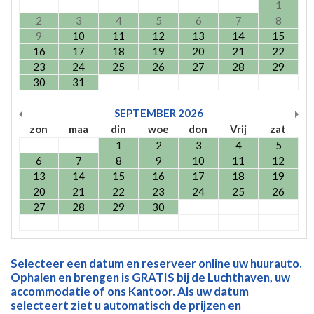
1
2
3
4
5
6
7
8
9
10
11
12
13
14
15
16
17
18
19
20
21
22
23
24
25
26
27
28
29
30
31
SEPTEMBER
2026
zon
maa
din
woe
don
Vrij
zat
1
2
3
4
5
6
7
8
9
10
11
12
13
14
15
16
17
18
19
20
21
22
23
24
25
26
27
28
29
30
Selecteer een datum en reserveer online uw huurauto.
Ophalen en brengen is GRATIS bij de Luchthaven, uw
accommodatie of ons Kantoor. Als uw datum
selecteert ziet u automatisch de prijzen en