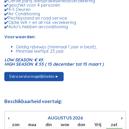
✔️Derde partij aansprakelijkheidsverzekering
✔️geschikt voor 4 personen
✔️4-5 Deuren
✔️Air Conditioning
✔️Pechbijstand en road service
✔️Optie WA + en all risk verzekering
✔️Auto's hebben airconditioning
Voorwaarden:
Geldig rijbewijs (minimaal 1 jaar in bezit);
Minimale leeftijd: 23 jaar.
LOW SEASON:
€ 45
HIGH SEASON
:
€ 55 ( 15 december tot 15 maart )
Extra service mogelijkheden ►
Beschikbaarheid voertuig:
AUGUSTUS
2026
zon
maa
din
woe
don
Vrij
zat