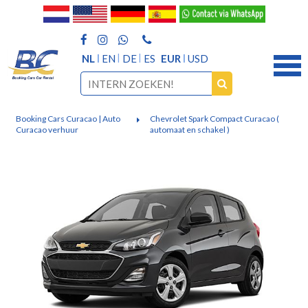
NL
EN
DE
ES
EUR
USD
Booking Cars Curacao | Auto
Chevrolet Spark Compact Curacao (
Curacao verhuur
automaat en schakel )