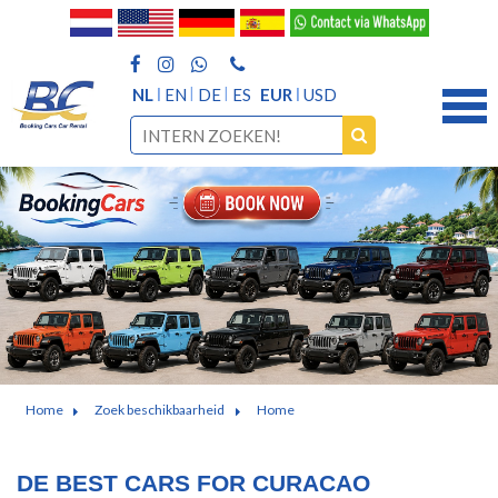
NL
EN
DE
ES
EUR
USD
Home
Zoek beschikbaarheid
Home
DE BEST CARS FOR CURACAO