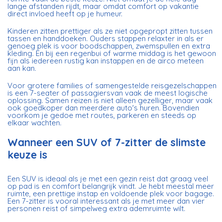
lange afstanden rijdt, maar omdat comfort op vakantie
direct invloed heeft op je humeur.
Kinderen zitten prettiger als ze niet opgepropt zitten tussen
tassen en handdoeken. Ouders stappen relaxter in als er
genoeg plek is voor boodschappen, zwemspullen en extra
kleding. En bij een regenbui of warme middag is het gewoon
fijn als iedereen rustig kan instappen en de airco meteen
aan kan.
Voor grotere families of samengestelde reisgezelschappen
is een 7-seater of passagiersvan vaak de meest logische
oplossing. Samen reizen is niet alleen gezelliger, maar vaak
ook goedkoper dan meerdere auto's huren. Bovendien
voorkom je gedoe met routes, parkeren en steeds op
elkaar wachten.
Wanneer een SUV of 7-zitter de slimste
keuze is
Een SUV
is ideaal als je met een gezin reist dat graag veel
op pad is en comfort belangrijk vindt. Je hebt meestal meer
ruimte, een prettige instap en voldoende plek voor bagage.
Een 7-zitter is vooral interessant als je met meer dan vier
personen reist of simpelweg extra ademruimte wilt.