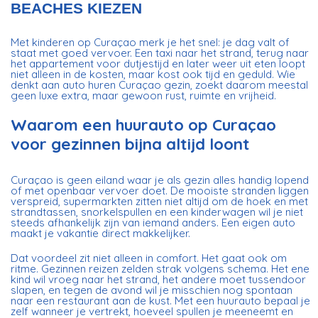
BEACHES KIEZEN
Met kinderen op Curaçao merk je het snel: je dag valt of
staat met goed vervoer. Een taxi naar het strand, terug naar
het appartement voor dutjestijd en later weer uit eten loopt
niet alleen in de kosten, maar kost ook tijd en geduld. Wie
denkt aan auto huren Curaçao gezin, zoekt daarom meestal
geen luxe extra, maar gewoon rust, ruimte en vrijheid.
Waarom een huurauto op Curaçao
voor gezinnen bijna altijd loont
Curaçao is geen eiland waar je als gezin alles handig lopend
of met openbaar vervoer doet. De mooiste stranden liggen
verspreid, supermarkten zitten niet altijd om de hoek en met
strandtassen, snorkelspullen en een kinderwagen wil je niet
steeds afhankelijk zijn van iemand anders. Een eigen auto
maakt je vakantie direct makkelijker.
Dat voordeel zit niet alleen in comfort. Het gaat ook om
ritme. Gezinnen reizen zelden strak volgens schema. Het ene
kind wil vroeg naar het strand, het andere moet tussendoor
slapen, en tegen de avond wil je misschien nog spontaan
naar een restaurant aan de kust. Met een huurauto bepaal je
zelf wanneer je vertrekt, hoeveel spullen je meeneemt en