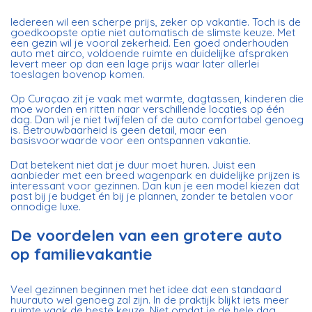
Iedereen wil een scherpe prijs, zeker op vakantie. Toch is de
goedkoopste optie niet automatisch de slimste keuze. Met
een gezin wil je vooral zekerheid. Een goed onderhouden
auto met airco, voldoende ruimte en duidelijke afspraken
levert meer op dan een lage prijs waar later allerlei
toeslagen bovenop komen.
Op Curaçao zit je vaak met warmte, dagtassen, kinderen die
moe worden en ritten naar verschillende locaties op één
dag. Dan wil je niet twijfelen of de auto comfortabel genoeg
is. Betrouwbaarheid is geen detail, maar een
basisvoorwaarde voor een ontspannen vakantie.
Dat betekent niet dat je duur moet huren. Juist een
aanbieder met een breed wagenpark en duidelijke prijzen is
interessant voor gezinnen. Dan kun je een model kiezen dat
past bij je budget én bij je plannen, zonder te betalen voor
onnodige luxe.
De voordelen van een grotere auto
op familievakantie
Veel gezinnen beginnen met het idee dat een standaard
huurauto wel genoeg zal zijn. In de praktijk blijkt iets meer
ruimte vaak de beste keuze. Niet omdat je de hele dag