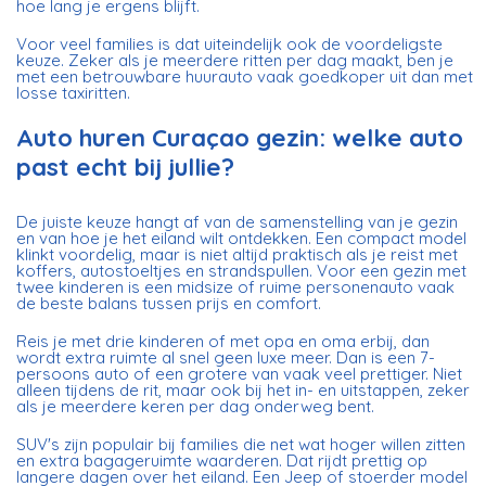
hoe lang je ergens blijft.
Voor veel families is dat uiteindelijk ook de voordeligste
keuze. Zeker als je meerdere ritten per dag maakt, ben je
met een betrouwbare huurauto vaak goedkoper uit dan met
losse taxiritten.
Auto huren Curaçao gezin: welke auto
past echt bij jullie?
De juiste keuze hangt af van de samenstelling van je gezin
en van hoe je het eiland wilt ontdekken. Een compact model
klinkt voordelig, maar is niet altijd praktisch als je reist met
koffers, autostoeltjes en strandspullen. Voor een gezin met
twee kinderen is een midsize of ruime personenauto vaak
de beste balans tussen prijs en comfort.
Reis je met drie kinderen of met opa en oma erbij, dan
wordt extra ruimte al snel geen luxe meer. Dan is een 7-
persoons auto of een grotere van vaak veel prettiger. Niet
alleen tijdens de rit, maar ook bij het in- en uitstappen, zeker
als je meerdere keren per dag onderweg bent.
SUV's zijn populair bij families die net wat hoger willen zitten
en extra bagageruimte waarderen. Dat rijdt prettig op
langere dagen over het eiland.
Een Jeep
of stoerder model