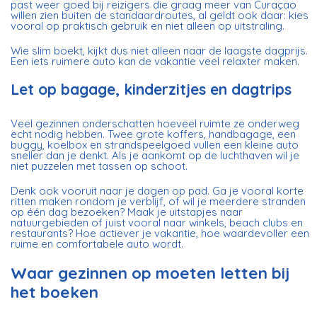
past weer goed bij reizigers die graag meer van Curaçao
willen zien buiten de standaardroutes, al geldt ook daar: kies
vooral op praktisch gebruik en niet alleen op uitstraling.
Wie slim boekt, kijkt dus niet alleen naar de laagste dagprijs.
Een iets ruimere auto kan de vakantie veel relaxter maken.
Let op bagage, kinderzitjes en dagtrips
Veel gezinnen onderschatten hoeveel ruimte ze onderweg
echt nodig hebben. Twee grote koffers, handbagage, een
buggy, koelbox en strandspeelgoed vullen een kleine auto
sneller dan je denkt. Als je aankomt op de luchthaven wil je
niet puzzelen met tassen op schoot.
Denk ook vooruit naar je dagen op pad. Ga je vooral korte
ritten maken rondom je verblijf, of wil je meerdere stranden
op één dag bezoeken? Maak je uitstapjes naar
natuurgebieden of juist vooral naar winkels, beach clubs en
restaurants? Hoe actiever je vakantie, hoe waardevoller een
ruime en comfortabele auto wordt.
Waar gezinnen op moeten letten bij
het boeken