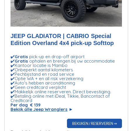
JEEP GLADIATOR | CABRIO Special
Edition Overland 4x4 pick-up Softtop
✔️
Gratis
pick-up en drop-off airport
✔️
Gratis
ophalen en brengen bij uw accommodatie
✔️Kantoor locatie is Mambo
✔️Onbeperkt aantal kilometers
✔️Pechbijstand en road service
✔️Optie WA + en all risk verzekering
✔️Auto's hebben airconditioning
✔️Geen creditcard verplicht
✔️Makkelijk online reserveren. Direct bevestiging.
✔️Betaling online met iDeal, Tikkie, Bancontact of
Credticard
Per dag € 139
Bekijk alle Jeep Wranglers
►
BEKIJKEN / RESERVEREN ⇒