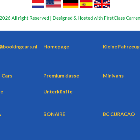
2026 All right Reserved | Designed & Hosted with FirstClass Carren
o@bookingcars.nl
Homepage
Kleine Fahrzeug
 Cars
Premiumklasse
Minivans
te
Unterkünfte
A
BONAIRE
BC CURACAO