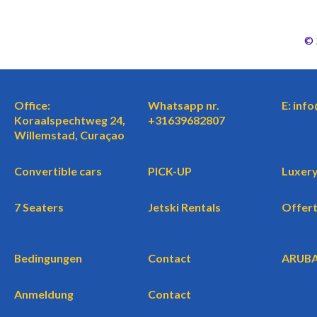
©
Office:
Whatsapp nr.
E: inf
Koraalspechtweg 24,
+31639682807
Willemstad, Curaçao
Convertible cars
PICK-UP
Luxery
7 Seaters
Jetski Rentals
Offer
Bedingungen
Contact
ARUB
Anmeldung
Contact