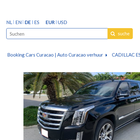
NL
EN
DE
ES
EUR
USD
suche
Booking Cars Curacao | Auto Curacao verhuur
CADILLAC E