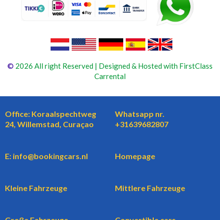
©
2026 All right Reserved | Designed & Hosted with FirstClass
Carrental
Office: Koraalspechtweg
Whatsapp nr.
24, Willemstad, Curaçao
+31639682807
E: info@bookingcars.nl
Homepage
Kleine Fahrzeuge
Mittlere Fahrzeuge
Große Fahrzeuge
Convertible cars