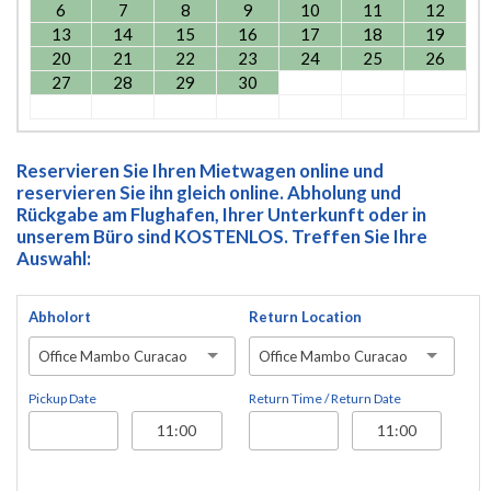
6
7
8
9
10
11
12
13
14
15
16
17
18
19
20
21
22
23
24
25
26
27
28
29
30
Reservieren Sie Ihren Mietwagen online und
reservieren Sie ihn gleich online. Abholung und
Rückgabe am Flughafen, Ihrer Unterkunft oder in
unserem Büro sind KOSTENLOS. Treffen Sie Ihre
Auswahl:
Abholort
Return Location
Office Mambo Curacao
Office Mambo Curacao
Pickup Date
Return Time / Return Date