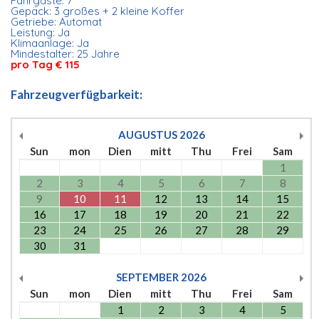
Fahrgäste: 7
Gepäck: 3 großes + 2 kleine Koffer
Getriebe: Automat
Leistung: Ja
Klimaanlage: Ja
Mindestalter: 25 Jahre
pro Tag € 115
Fahrzeugverfügbarkeit:
AUGUSTUS
2026
Sun
mon
Dien
mitt
Thu
Frei
Sam
1
2
3
4
5
6
7
8
9
10
11
12
13
14
15
16
17
18
19
20
21
22
23
24
25
26
27
28
29
30
31
SEPTEMBER
2026
Sun
mon
Dien
mitt
Thu
Frei
Sam
1
2
3
4
5