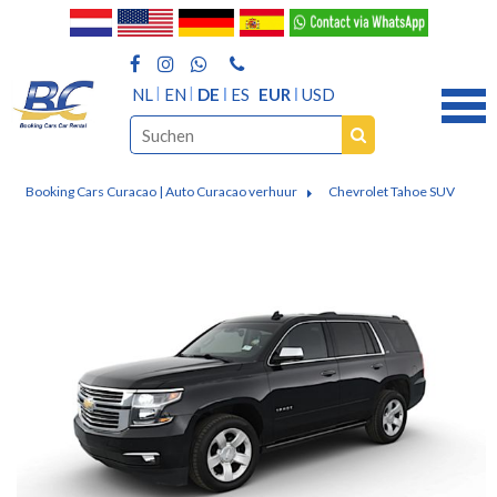
NL
EN
DE
ES
EUR
USD
Booking Cars Curacao | Auto Curacao verhuur
Chevrolet Tahoe SUV