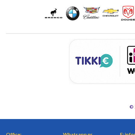
©
Office:
Whatsapp nr.
E: inf