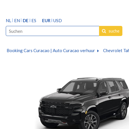
NL
EN
DE
ES
EUR
USD
suche
Booking Cars Curacao | Auto Curacao verhuur
Chevrolet Ta