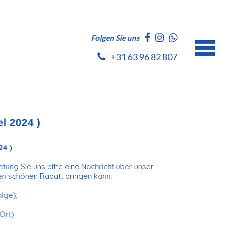
Folgen Sie uns
+31 63 96 82 807
l 2024 )
4 )
ung Sie uns bitte eine Nachricht über unser
nen schönen Rabatt bringen kann.
olge);
 Ort)