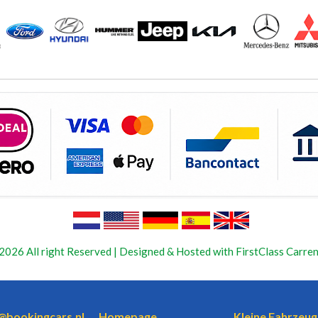
2026 All right Reserved | Designed & Hosted with FirstClass Carren
o@bookingcars.nl
Homepage
Kleine Fahrzeug