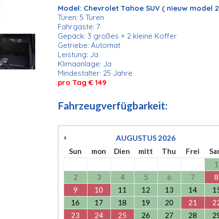
Model: Chevrolet Tahoe SUV ( nieuw model 2
Türen: 5 Türen
Fahrgäste: 7
Gepäck: 3 großes + 2 kleine Koffer
Getriebe: Automat
Leistung: Ja
Klimaanlage: Ja
Mindestalter: 25 Jahre
pro Tag € 149
Fahrzeugverfügbarkeit:
AUGUSTUS
2026
Sun
mon
Dien
mitt
Thu
Frei
Sa
1
2
3
4
5
6
7
8
9
10
11
12
13
14
1
16
17
18
19
20
21
2
23
24
25
26
27
28
2