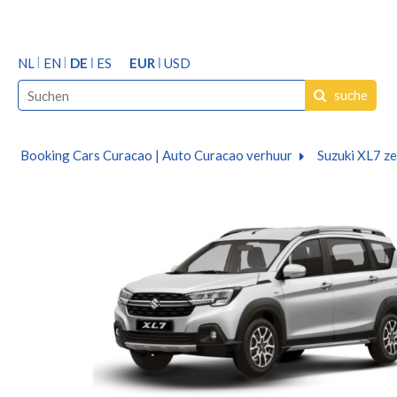
NL
EN
DE
ES
EUR
USD
suche
Booking Cars Curacao | Auto Curacao verhuur
Suzuki XL7 z