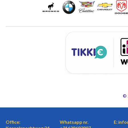
©
Office:
Whatsapp nr.
E: inf
Koraalspechtweg 24,
+31639682807