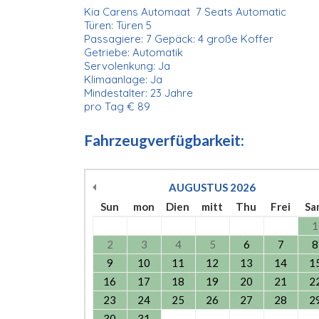
Kia Carens Automaat 7 Seats Automatic
Türen: Türen 5
Passagiere: 7 Gepäck: 4 große Koffer
Getriebe: Automatik
Servolenkung: Ja
Klimaanlage: Ja
Mindestalter: 23 Jahre
pro Tag € 89
Fahrzeugverfügbarkeit:
AUGUSTUS
2026
Sun
mon
Dien
mitt
Thu
Frei
Sa
1
2
3
4
5
6
7
8
9
10
11
12
13
14
1
16
17
18
19
20
21
2
23
24
25
26
27
28
2
30
31