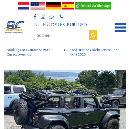
NL
EN
DE
ES
EUR
USD
Booking Cars Curacao | Auto
Ford Bronco Cabrio Softtop Jeep
Curacao verhuur
4x4 ( 2025 )