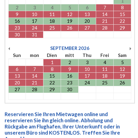
1
2
3
4
5
6
7
8
9
10
11
12
13
14
15
16
17
18
19
20
21
22
23
24
25
26
27
28
29
30
31
SEPTEMBER
2026
Sun
mon
Dien
mitt
Thu
Frei
Sam
1
2
3
4
5
6
7
8
9
10
11
12
13
14
15
16
17
18
19
20
21
22
23
24
25
26
27
28
29
30
Reservieren Sie Ihren Mietwagen online und
reservieren Sie ihn gleich online. Abholung und
Rückgabe am Flughafen, Ihrer Unterkunft oder in
unserem Büro sind KOSTENLOS. Treffen Sie Ihre