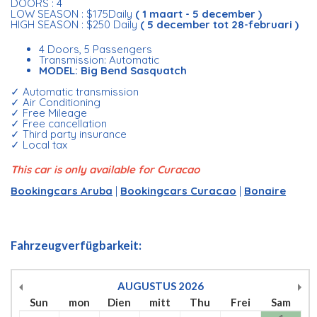
DOORS : 4
LOW SEASON : $175Daily
( 1 maart - 5 december )
HIGH SEASON : $250 Daily
( 5 december tot 28-februari )
4 Doors, 5 Passengers
Transmission: Automatic
MODEL: Big Bend Sasquatch
✓ Automatic transmission
✓ Air Conditioning
✓ Free Mileage
✓ Free cancellation
✓ Third party insurance
✓ Local tax
This car is only available for Curacao
Bookingcars Aruba
|
Bookingcars Curacao
|
Bonaire
Fahrzeugverfügbarkeit:
AUGUSTUS
2026
Sun
mon
Dien
mitt
Thu
Frei
Sam