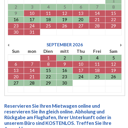
1
2
3
4
5
6
7
8
9
10
11
12
13
14
15
16
17
18
19
20
21
22
23
24
25
26
27
28
29
30
31
SEPTEMBER
2026
Sun
mon
Dien
mitt
Thu
Frei
Sam
1
2
3
4
5
6
7
8
9
10
11
12
13
14
15
16
17
18
19
20
21
22
23
24
25
26
27
28
29
30
Reservieren Sie Ihren Mietwagen online und
reservieren Sie ihn gleich online. Abholung und
Rückgabe am Flughafen, Ihrer Unterkunft oder in
unserem Büro sind KOSTENLOS. Treffen Sie Ihre