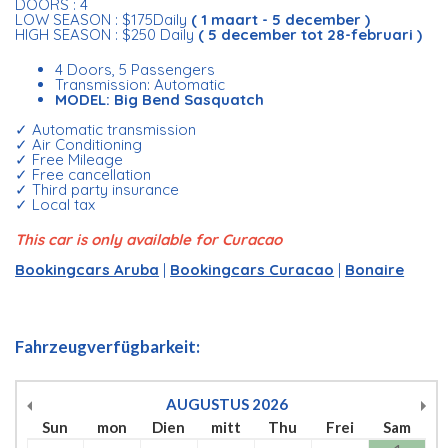
DOORS : 4
LOW SEASON : $175Daily
( 1 maart - 5 december )
HIGH SEASON : $250 Daily
( 5 december tot 28-februari )
4 Doors, 5 Passengers
Transmission: Automatic
MODEL: Big Bend Sasquatch
✓ Automatic transmission
✓ Air Conditioning
✓ Free Mileage
✓ Free cancellation
✓ Third party insurance
✓ Local tax
This car is only available for Curacao
Bookingcars Aruba
|
Bookingcars Curacao
|
Bonaire
Fahrzeugverfügbarkeit:
AUGUSTUS
2026
Sun
mon
Dien
mitt
Thu
Frei
Sam