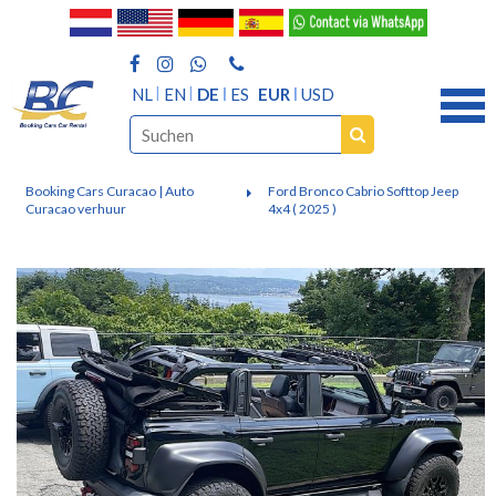
NL
EN
DE
ES
EUR
USD
Booking Cars Curacao | Auto
Ford Bronco Cabrio Softtop Jeep
Curacao verhuur
4x4 ( 2025 )