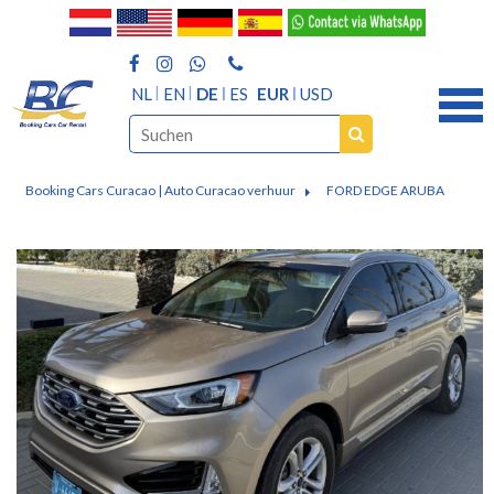
NL
EN
DE
ES
EUR
USD
Booking Cars Curacao | Auto Curacao verhuur
FORD EDGE ARUBA