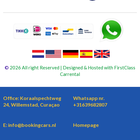
©
2026 All right Reserved | Designed & Hosted with FirstClass
Carrental
Office: Koraalspechtweg
Whatsapp nr.
24, Willemstad, Curaçao
+31639682807
E: info@bookingcars.nl
Homepage