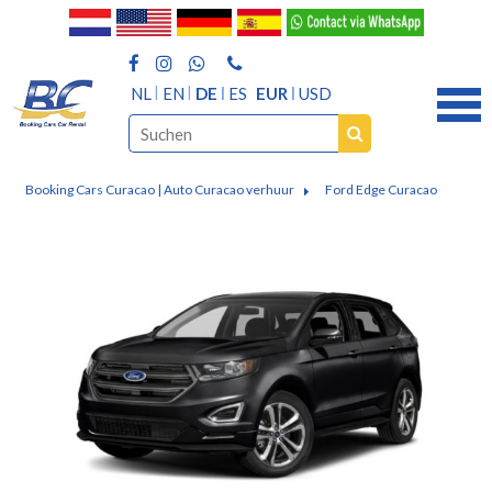
NL
EN
DE
ES
EUR
USD
Booking Cars Curacao | Auto Curacao verhuur
Ford Edge Curacao