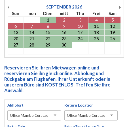
SEPTEMBER
2026
Sun
mon
Dien
mitt
Thu
Frei
Sam
1
2
3
4
5
6
7
8
9
10
11
12
13
14
15
16
17
18
19
20
21
22
23
24
25
26
27
28
29
30
Reservieren Sie Ihren Mietwagen online und
reservieren Sie ihn gleich online. Abholung und
Rückgabe am Flughafen, Ihrer Unterkunft oder in
unserem Büro sind KOSTENLOS. Treffen Sie Ihre
Auswahl:
Abholort
Return Location
Office Mambo Curacao
Office Mambo Curacao
Pickup Date
Return Time / Return Date