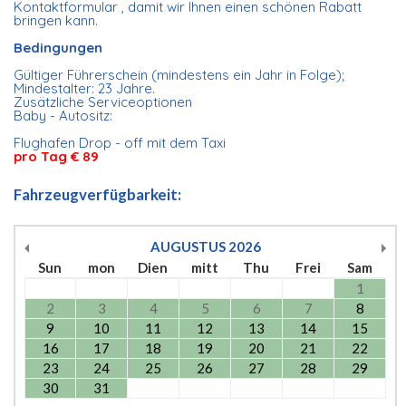
Kontaktformular , damit wir Ihnen einen schönen Rabatt
bringen kann.
Bedingungen
Gültiger Führerschein (mindestens ein Jahr in Folge);
Mindestalter: 23 Jahre.
Zusätzliche Serviceoptionen
Baby - Autositz:
Flughafen Drop - off mit dem Taxi
pro Tag € 89
Fahrzeugverfügbarkeit:
AUGUSTUS
2026
Sun
mon
Dien
mitt
Thu
Frei
Sam
1
2
3
4
5
6
7
8
9
10
11
12
13
14
15
16
17
18
19
20
21
22
23
24
25
26
27
28
29
30
31