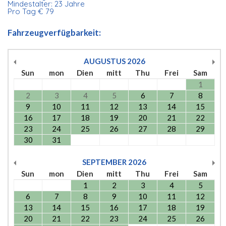
Mindestalter: 23 Jahre
Pro Tag € 79
Fahrzeugverfügbarkeit:
AUGUSTUS
2026
Sun
mon
Dien
mitt
Thu
Frei
Sam
1
2
3
4
5
6
7
8
9
10
11
12
13
14
15
16
17
18
19
20
21
22
23
24
25
26
27
28
29
30
31
SEPTEMBER
2026
Sun
mon
Dien
mitt
Thu
Frei
Sam
1
2
3
4
5
6
7
8
9
10
11
12
13
14
15
16
17
18
19
20
21
22
23
24
25
26