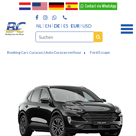
NL
EN
DE
ES
EUR
USD
Booking Cars Curacao | Auto Curacao verhuur
Ford Escape