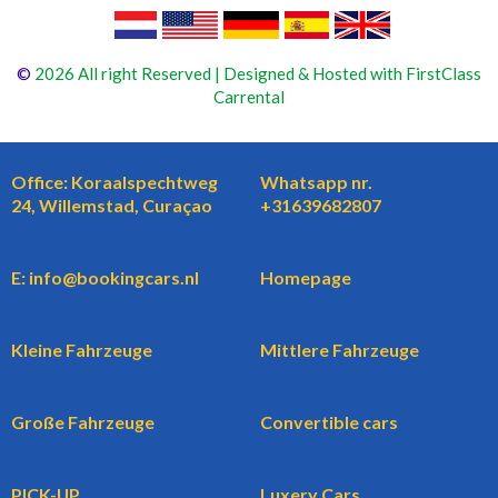
©
2026 All right Reserved | Designed & Hosted with FirstClass
Carrental
Office: Koraalspechtweg
Whatsapp nr.
24, Willemstad, Curaçao
+31639682807
E: info@bookingcars.nl
Homepage
Kleine Fahrzeuge
Mittlere Fahrzeuge
Große Fahrzeuge
Convertible cars
PICK-UP
Luxery Cars