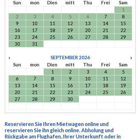
Sun
mon
Dien
mitt
Thu
Frei
Sam
1
2
3
4
5
6
7
8
9
10
11
12
13
14
15
16
17
18
19
20
21
22
23
24
25
26
27
28
29
30
31
SEPTEMBER
2026
Sun
mon
Dien
mitt
Thu
Frei
Sam
1
2
3
4
5
6
7
8
9
10
11
12
13
14
15
16
17
18
19
20
21
22
23
24
25
26
27
28
29
30
Reservieren Sie Ihren Mietwagen online und
reservieren Sie ihn gleich online. Abholung und
Rückgabe am Flughafen, Ihrer Unterkunft oder in