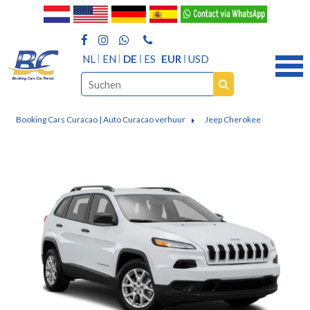
NL
EN
DE
ES
EUR
USD
Booking Cars Curacao | Auto Curacao verhuur
Jeep Cherokee