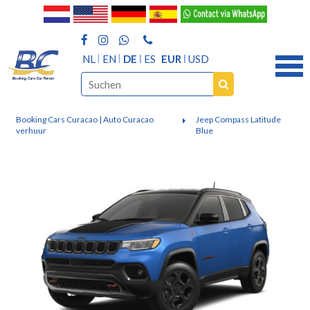
NL
EN
DE
ES
EUR
USD
Booking Cars Curacao | Auto Curacao
Jeep Compass Latitude
verhuur
Blue