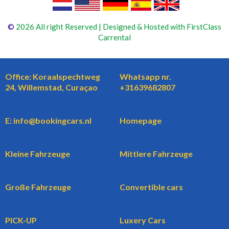
©
2026 All right Reserved | Designed & Hosted with FirstClass
Carrental
Office: Koraalspechtweg
Whatsapp nr.
24, Willemstad, Curaçao
+31639682807
E: info@bookingcars.nl
Homepage
Kleine Fahrzeuge
Mittlere Fahrzeuge
Große Fahrzeuge
Convertible cars
PICK-UP
Luxery Cars