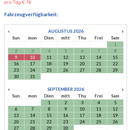
pro Tag € 78
Fahrzeugverfügbarkeit:
AUGUSTUS
2026
Sun
mon
Dien
mitt
Thu
Frei
Sam
1
2
3
4
5
6
7
8
9
10
11
12
13
14
15
16
17
18
19
20
21
22
23
24
25
26
27
28
29
30
31
SEPTEMBER
2026
Sun
mon
Dien
mitt
Thu
Frei
Sam
1
2
3
4
5
6
7
8
9
10
11
12
13
14
15
16
17
18
19
20
21
22
23
24
25
26
27
28
29
30