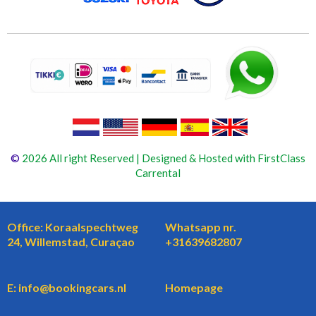
©
2026 All right Reserved | Designed & Hosted with FirstClass
Carrental
Office: Koraalspechtweg
Whatsapp nr.
24, Willemstad, Curaçao
+31639682807
E: info@bookingcars.nl
Homepage