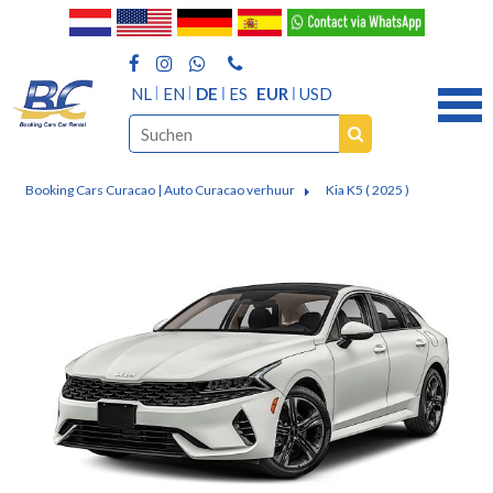
NL
EN
DE
ES
EUR
USD
Booking Cars Curacao | Auto Curacao verhuur
Kia K5 ( 2025 )