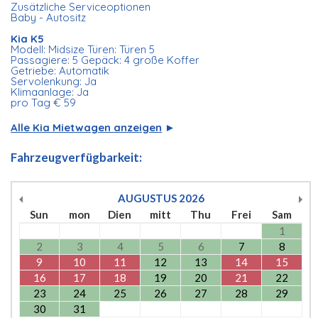
Zusätzliche Serviceoptionen
Baby - Autositz
Kia K5
Modell: Midsize Türen: Türen 5
Passagiere: 5 Gepäck: 4 große Koffer
Getriebe: Automatik
Servolenkung: Ja
Klimaanlage: Ja
pro Tag € 59
Alle Kia Mietwagen anzeigen
►
Fahrzeugverfügbarkeit:
AUGUSTUS
2026
Sun
mon
Dien
mitt
Thu
Frei
Sam
1
2
3
4
5
6
7
8
9
10
11
12
13
14
15
16
17
18
19
20
21
22
23
24
25
26
27
28
29
30
31