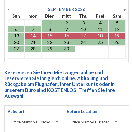
SEPTEMBER
2026
Sun
mon
Dien
mitt
Thu
Frei
Sam
1
2
3
4
5
6
7
8
9
10
11
12
13
14
15
16
17
18
19
20
21
22
23
24
25
26
27
28
29
30
Reservieren Sie Ihren Mietwagen online und
reservieren Sie ihn gleich online. Abholung und
Rückgabe am Flughafen, Ihrer Unterkunft oder in
unserem Büro sind KOSTENLOS. Treffen Sie Ihre
Auswahl:
Abholort
Return Location
Office Mambo Curacao
Office Mambo Curacao