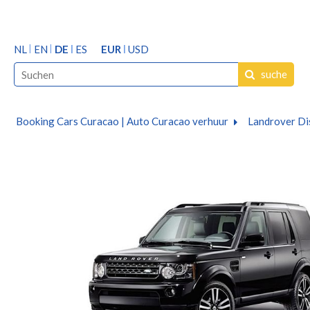
NL
EN
DE
ES
EUR
USD
suche
Booking Cars Curacao | Auto Curacao verhuur
Landrover Di