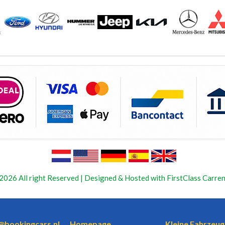
2026 All right Reserved | Designed & Hosted with FirstClass Carren
o@bookingcars.nl
Homepage
Kleine Fahrzeug