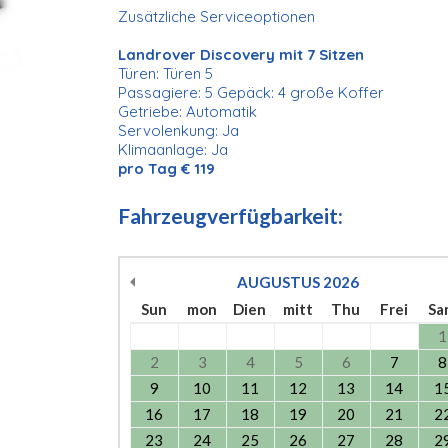
Zusätzliche Serviceoptionen
Landrover Discovery mit 7 Sitzen
Türen: Türen 5
Passagiere: 5 Gepäck: 4 große Koffer
Getriebe: Automatik
Servolenkung: Ja
Klimaanlage: Ja
pro Tag € 119
Fahrzeugverfügbarkeit:
AUGUSTUS
2026
Sun
mon
Dien
mitt
Thu
Frei
Sa
1
2
3
4
5
6
7
8
9
10
11
12
13
14
1
16
17
18
19
20
21
2
23
24
25
26
27
28
2