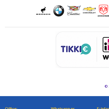
©
Office:
Whatsapp nr.
E: inf