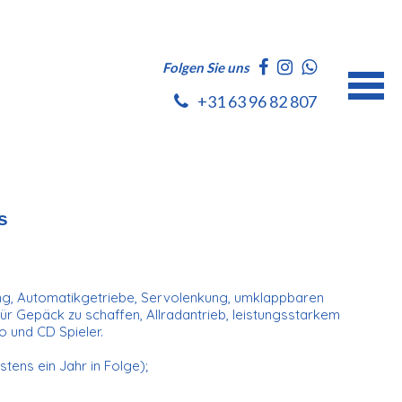
Folgen Sie uns
+31 63 96 82 807
s
ung, Automatikgetriebe, Servolenkung, umklappbaren
r Gepäck zu schaffen, Allradantrieb, leistungsstarkem
o und CD Spieler.
tens ein Jahr in Folge);