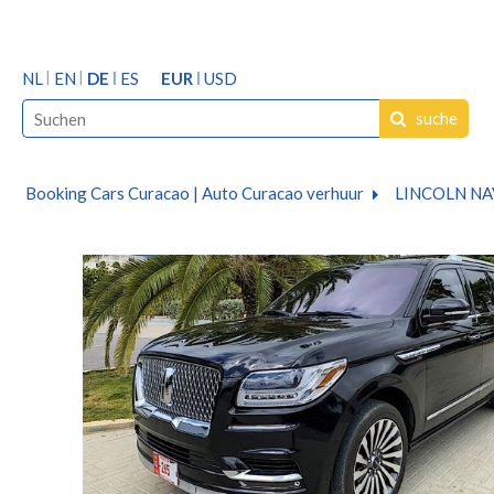
NL
EN
DE
ES
EUR
USD
suche
Booking Cars Curacao | Auto Curacao verhuur
LINCOLN NA