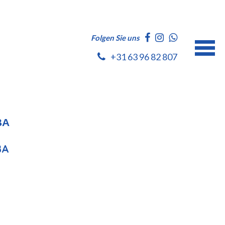
Folgen Sie uns
+31 63 96 82 807
BA
BA