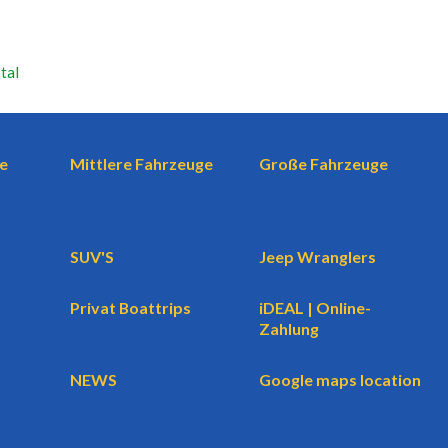
tal
e
Mittlere Fahrzeuge
Große Fahrzeuge
SUV'S
Jeep Wranglers
Privat Boattrips
iDEAL | Online-
Zahlung
NEWS
Google maps location