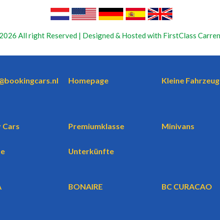
2026 All right Reserved | Designed & Hosted with FirstClass Carren
o@bookingcars.nl
Homepage
Kleine Fahrzeug
 Cars
Premiumklasse
Minivans
te
Unterkünfte
A
BONAIRE
BC CURACAO