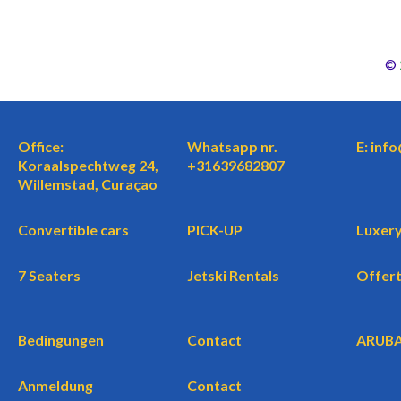
©
Office:
Whatsapp nr.
E: inf
Koraalspechtweg 24,
+31639682807
Willemstad, Curaçao
Convertible cars
PICK-UP
Luxery
7 Seaters
Jetski Rentals
Offer
Bedingungen
Contact
ARUB
Anmeldung
Contact