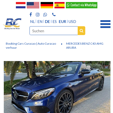
NL
EN
DE
ES
EUR
USD
Booking Cars Curacao | Auto Curacao
MERCEDES BENZ C43 AMG
verhuur
ARUBA