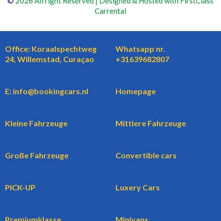
©
2026 All right Reserved | Designed & Hosted with FirstClass
Carrental
Office: Koraalspechtweg
Whatsapp nr.
24, Willemstad, Curaçao
+31639682807
E: info@bookingcars.nl
Homepage
Kleine Fahrzeuge
Mittlere Fahrzeuge
Große Fahrzeuge
Convertible cars
PICK-UP
Luxery Cars
Premiumklasse
Minivans