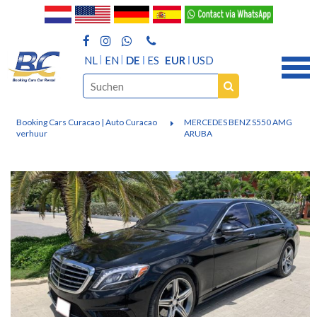
NL
EN
DE
ES
EUR
USD
Booking Cars Curacao | Auto Curacao
MERCEDES BENZ S550 AMG
verhuur
ARUBA