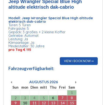
Jeep Wrangler Special Blue High
altitude elektrisch dak-cabrio
Modell: Jeep Wrangler Special Blue High altitude
elektrisch dak-cabrio
Türen: 5 Türen
Fahrgäste: 5
Gepäck: 3 großes + 2 kleine Koffer
Getriebe: Automat
Leistung: Ja
Klimaanlage: Ja
Mindestalter: 30 Jahre
pro Tag € 115
VIEW / BOOK NOW ⇒
Fahrzeugverfügbarkeit:
AUGUSTUS
2026
Sun
mon
Dien
mitt
Thu
Frei
Sam
1
2
3
4
5
6
7
8
9
10
11
12
13
14
15