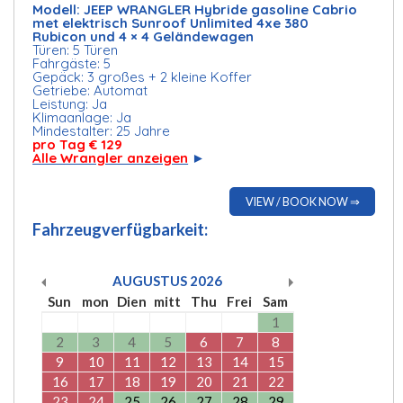
Modell: JEEP WRANGLER Hybride gasoline Cabrio
met elektrisch Sunroof Unlimited 4xe 380
Rubicon und 4 × 4 Geländewagen
Türen: 5 Türen
Fahrgäste: 5
Gepäck: 3 großes + 2 kleine Koffer
Getriebe: Automat
Leistung: Ja
Klimaanlage: Ja
Mindestalter: 25 Jahre
pro Tag € 129
Alle Wrangler anzeigen
►
VIEW / BOOK NOW ⇒
Fahrzeugverfügbarkeit:
AUGUSTUS
2026
Sun
mon
Dien
mitt
Thu
Frei
Sam
1
2
3
4
5
6
7
8
9
10
11
12
13
14
15
16
17
18
19
20
21
22
23
24
25
26
27
28
29