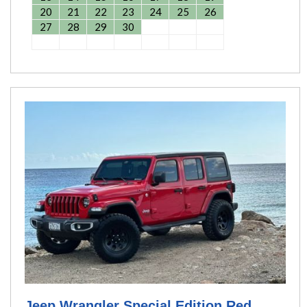
20
21
22
23
24
25
26
27
28
29
30
Jeep Wrangler Special Edition Red