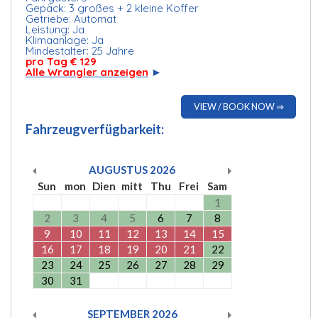
Gepäck: 3 großes + 2 kleine Koffer
Getriebe: Automat
Leistung: Ja
Klimaanlage: Ja
Mindestalter: 25 Jahre
pro Tag € 129
Alle Wrangler anzeigen
►
VIEW / BOOK NOW ⇒
Fahrzeugverfügbarkeit:
AUGUSTUS
2026
Sun
mon
Dien
mitt
Thu
Frei
Sam
1
2
3
4
5
6
7
8
9
10
11
12
13
14
15
16
17
18
19
20
21
22
23
24
25
26
27
28
29
30
31
SEPTEMBER
2026