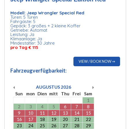
Modell: Jeep Wrangler Special Red
Türen: 5 Türen
Fahrgäste: 5
Gepäck: 3 großes + 2 kleine Koffer
Getriebe: Automat
Leistung: Ja
Klimaanlage: Ja
Mindestalter: 30 Jahre
pro Tag € 115
VIEW / BOOK NOW ⇒
Fahrzeugverfügbarkeit:
AUGUSTUS
2026
Sun
mon
Dien
mitt
Thu
Frei
Sam
1
2
3
4
5
6
7
8
9
10
11
12
13
14
15
16
17
18
19
20
21
22
23
24
25
26
27
28
29