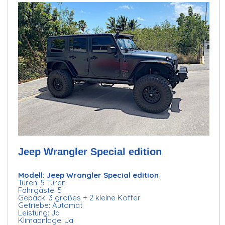
Jeep Wrangler Special edition
Modell: Jeep Wrangler Special edition
Türen: 5 Türen
Fahrgäste: 5
Gepäck: 3 großes + 2 kleine Koffer
Getriebe: Automat
Leistung: Ja
Klimaanlage: Ja