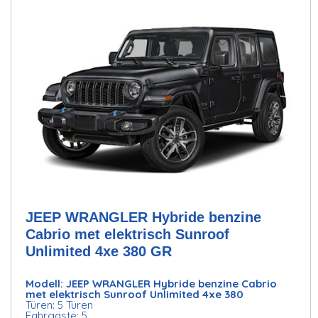
JEEP WRANGLER Hybride benzine
Cabrio met elektrisch Sunroof
Unlimited 4xe 380 GR
Modell: JEEP WRANGLER Hybride benzine Cabrio
met elektrisch Sunroof Unlimited 4xe 380
Türen: 5 Türen
Fahrgäste: 5