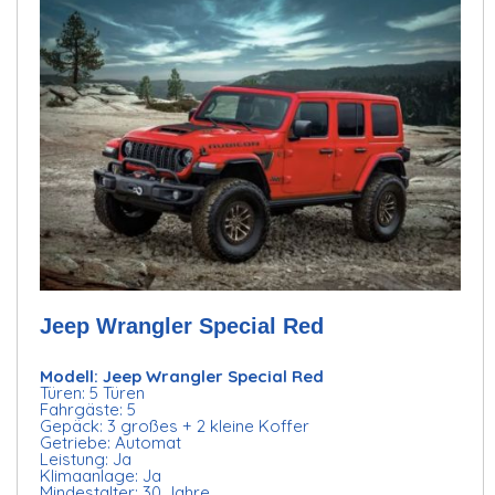
Jeep Wrangler Special Red
Modell: Jeep Wrangler Special Red
Türen: 5 Türen
Fahrgäste: 5
Gepäck: 3 großes + 2 kleine Koffer
Getriebe: Automat
Leistung: Ja
Klimaanlage: Ja
Mindestalter: 30 Jahre