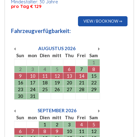
Mindestalter: 30 Jahre
pro Tag € 129
VIEW / BOOK NOW ⇒
Fahrzeugverfügbarkeit:
AUGUSTUS
2026
Sun
mon
Dien
mitt
Thu
Frei
Sam
1
2
3
4
5
6
7
8
9
10
11
12
13
14
15
16
17
18
19
20
21
22
23
24
25
26
27
28
29
30
31
SEPTEMBER
2026
Sun
mon
Dien
mitt
Thu
Frei
Sam
1
2
3
4
5
6
7
8
9
10
11
12