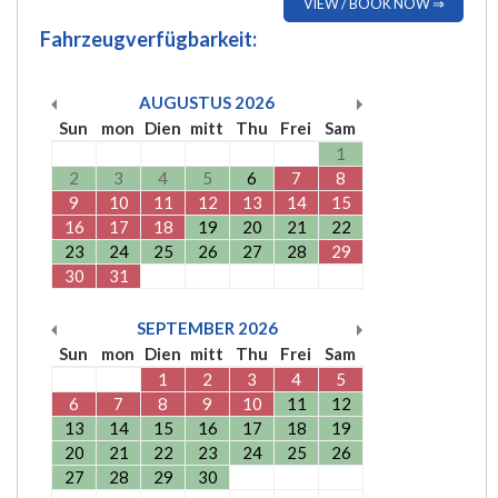
VIEW / BOOK NOW ⇒
Fahrzeugverfügbarkeit:
AUGUSTUS
2026
Sun
mon
Dien
mitt
Thu
Frei
Sam
1
2
3
4
5
6
7
8
9
10
11
12
13
14
15
16
17
18
19
20
21
22
23
24
25
26
27
28
29
30
31
SEPTEMBER
2026
Sun
mon
Dien
mitt
Thu
Frei
Sam
1
2
3
4
5
6
7
8
9
10
11
12
13
14
15
16
17
18
19
20
21
22
23
24
25
26
27
28
29
30