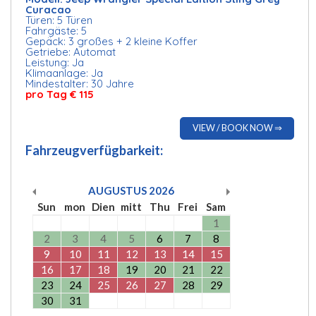
Curacao
Türen: 5 Türen
Fahrgäste: 5
Gepäck: 3 großes + 2 kleine Koffer
Getriebe: Automat
Leistung: Ja
Klimaanlage: Ja
Mindestalter: 30 Jahre
pro Tag € 115
VIEW / BOOK NOW ⇒
Fahrzeugverfügbarkeit:
AUGUSTUS
2026
Sun
mon
Dien
mitt
Thu
Frei
Sam
1
2
3
4
5
6
7
8
9
10
11
12
13
14
15
16
17
18
19
20
21
22
23
24
25
26
27
28
29
30
31