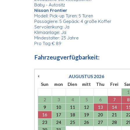
Baby - Autositz
Nissan Frontier
Modell: Pick-up Türen: 5 Türen
Passagiere: 5 Gepäck: 4 große Koffer
Servolenkung: Ja
Klimaanlage: Ja
Mindestalter: 23 Jahre
Pro Tag € 89
Fahrzeugverfügbarkeit:
AUGUSTUS
2026
Sun
mon
Dien
mitt
Thu
Frei
Sa
1
2
3
4
5
6
7
8
9
10
11
12
13
14
1
16
17
18
19
20
21
2
23
24
25
26
27
28
2
30
31