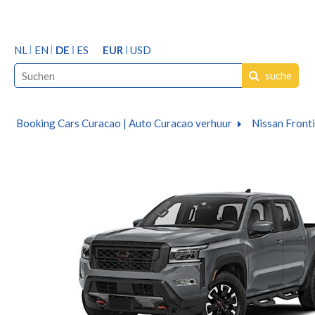
NL
EN
DE
ES
EUR
USD
suche
Booking Cars Curacao | Auto Curacao verhuur
Nissan Fronti