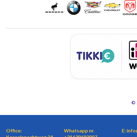
©
Office:
Whatsapp nr.
E: inf
Koraalspechtweg 24,
+31639682807