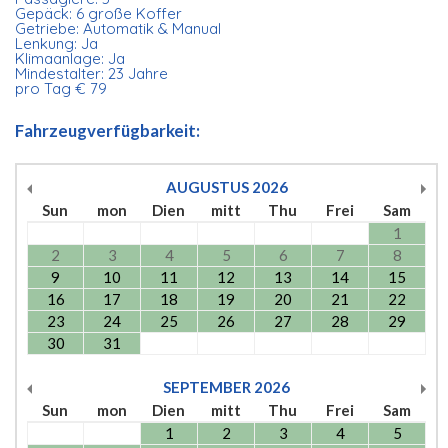
Gepäck: 6 große Koffer
Getriebe: Automatik & Manual
Lenkung: Ja
Klimaanlage: Ja
Mindestalter: 23 Jahre
pro Tag € 79
Fahrzeugverfügbarkeit:
AUGUSTUS
2026
Sun
mon
Dien
mitt
Thu
Frei
Sam
1
2
3
4
5
6
7
8
9
10
11
12
13
14
15
16
17
18
19
20
21
22
23
24
25
26
27
28
29
30
31
SEPTEMBER
2026
Sun
mon
Dien
mitt
Thu
Frei
Sam
1
2
3
4
5