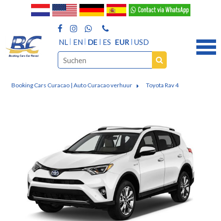
NL
EN
DE
ES
EUR
USD
Booking Cars Curacao | Auto Curacao verhuur
Toyota Rav 4