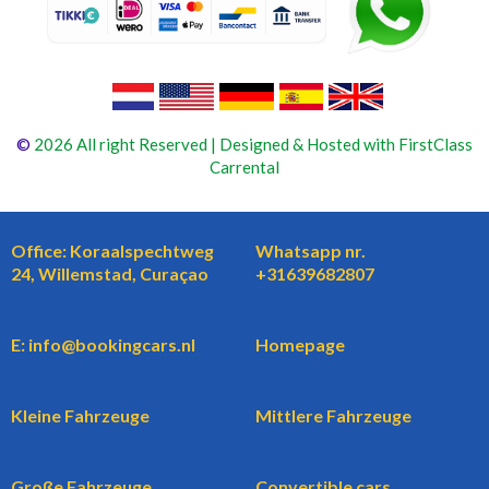
©
2026 All right Reserved | Designed & Hosted with FirstClass
Carrental
Office: Koraalspechtweg
Whatsapp nr.
24, Willemstad, Curaçao
+31639682807
E: info@bookingcars.nl
Homepage
Kleine Fahrzeuge
Mittlere Fahrzeuge
Große Fahrzeuge
Convertible cars