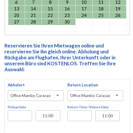
6
7
8
9
10
11
12
13
14
15
16
17
18
19
20
21
22
23
24
25
26
27
28
29
30
Reservieren Sie Ihren Mietwagen online und
reservieren Sie ihn gleich online. Abholung und
Rückgabe am Flughafen, Ihrer Unterkunft oder in
unserem Büro sind KOSTENLOS. Treffen Sie Ihre
Auswahl:
Abholort
Return Location
Office Mambo Curacao
Office Mambo Curacao
Pickup Date
Return Time / Return Date