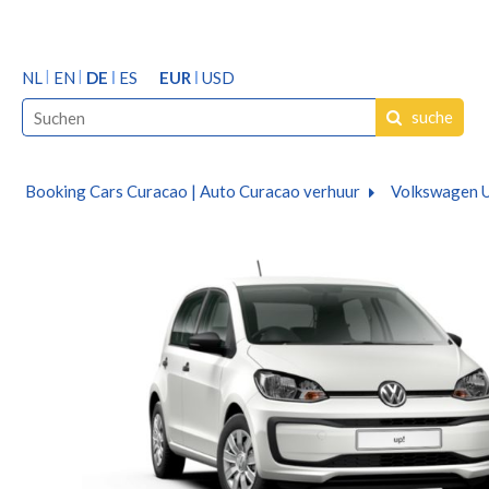
NL
EN
DE
ES
EUR
USD
suche
Booking Cars Curacao | Auto Curacao verhuur
Volkswagen U