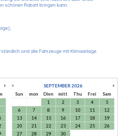
nen schönen Rabatt bringen kann.
olge);
erständlich sind alle Fahrzeuge mit Klimaanlage
SEPTEMBER
2026
m
Sun
mon
Dien
mitt
Thu
Frei
Sam
1
2
3
4
5
6
7
8
9
10
11
12
5
13
14
15
16
17
18
19
2
20
21
22
23
24
25
26
9
27
28
29
30