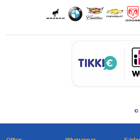
©
Office:
Whatsapp nr.
E: inf