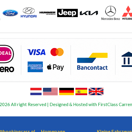
2026 All right Reserved | Designed & Hosted with FirstClass Carren
o@bookingcars.nl
Homepage
Kleine Fahrzeug