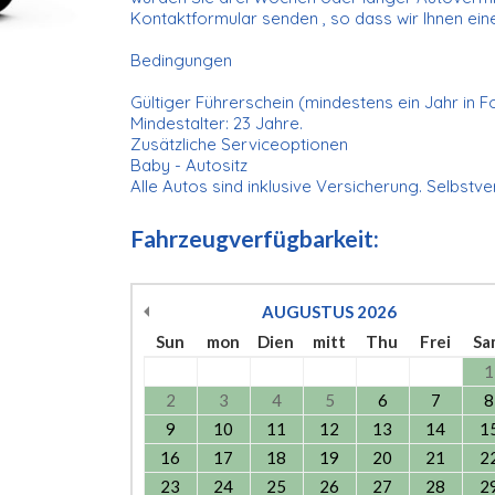
Kontaktformular senden , so dass wir Ihnen ei
Bedingungen
Gültiger Führerschein (mindestens ein Jahr in F
Mindestalter: 23 Jahre.
Zusätzliche Serviceoptionen
Baby - Autositz
Alle Autos sind inklusive Versicherung. Selbstv
Fahrzeugverfügbarkeit:
AUGUSTUS
2026
Sun
mon
Dien
mitt
Thu
Frei
Sa
1
2
3
4
5
6
7
8
9
10
11
12
13
14
1
16
17
18
19
20
21
2
23
24
25
26
27
28
2