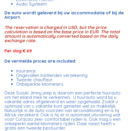
Audio Systeem
De auto wordt geleverd bij uw accommodatie
of bij de
Airport.
The reservation is charged in USD, but the price
calculation is based on the base price in EUR. The total
amount is automatically converted based on the daily
exchange rate.
Per dag € 69
De vermelde prices are included:
insurance
Ongevallen Inzittenden verzekering
Tweede chauffeur
Onbeperkte kilometers
Deze Suzuki Jimny jeep is daarom een perfecte huurauto
om het eiland mee te verkennen. U huurauto word bij u
vakantie adres afgeleverd en weer opgehaald. Zodat u
optimaal van u vakantie kunt genieten wel zo makkelijk.
Natuurlijk is de auto voorzien van airconditioning en is hij
Allrisk verzekerd. Ook is hij er in automaat uitvoering wat
voor Curacao zeer comfortabel rijden is. Ook mag u een
onbeperkt aantal kilometers rijden. Daar naast heeft u
gratis een tweede bestuurder.