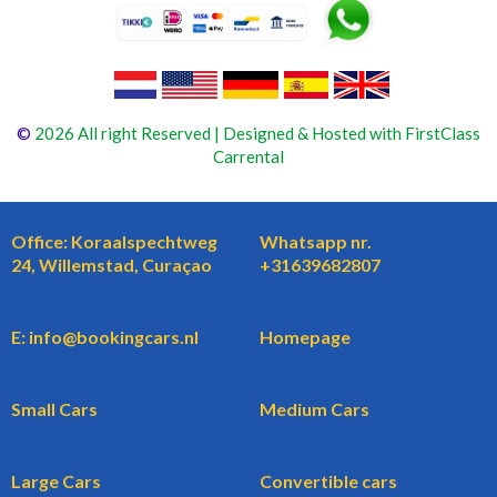
©
2026 All right Reserved | Designed & Hosted with FirstClass
Carrental
Office: Koraalspechtweg
Whatsapp nr.
24, Willemstad, Curaçao
+31639682807
E: info@bookingcars.nl
Homepage
Small Cars
Medium Cars
Large Cars
Convertible cars