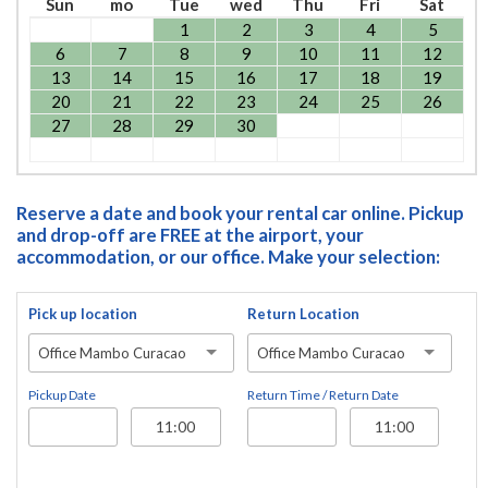
Sun
mo
Tue
wed
Thu
Fri
Sat
1
2
3
4
5
6
7
8
9
10
11
12
13
14
15
16
17
18
19
20
21
22
23
24
25
26
27
28
29
30
Reserve a date and book your rental car online. Pickup
and drop-off are FREE at the airport, your
accommodation, or our office. Make your selection:
Pick up location
Return Location
Office Mambo Curacao
Office Mambo Curacao
Pickup Date
Return Time / Return Date