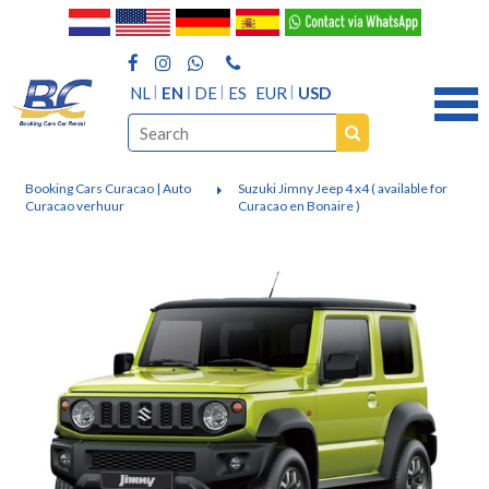
NL
EN
DE
ES
EUR
USD
Booking Cars Curacao | Auto
Suzuki Jimny Jeep 4 x4 ( available for
Curacao verhuur
Curacao en Bonaire )