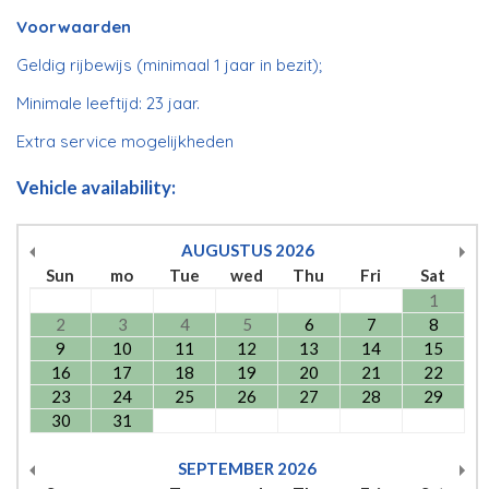
Voorwaarden
Geldig rijbewijs (minimaal 1 jaar in bezit);
Minimale leeftijd: 23 jaar.
Extra service mogelijkheden
Vehicle availability:
AUGUSTUS
2026
Sun
mo
Tue
wed
Thu
Fri
Sat
1
2
3
4
5
6
7
8
9
10
11
12
13
14
15
16
17
18
19
20
21
22
23
24
25
26
27
28
29
30
31
SEPTEMBER
2026