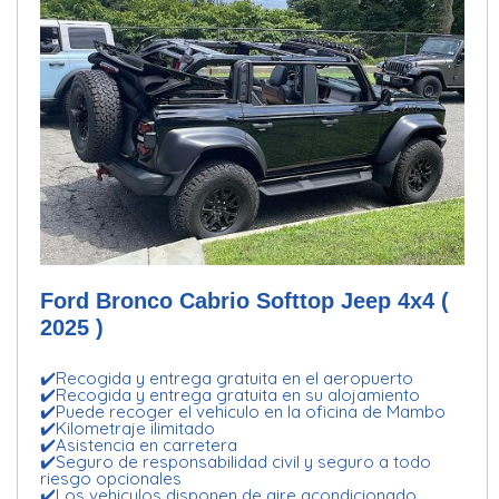
Ford Bronco Cabrio Softtop Jeep 4x4 (
2025 )
✔️Recogida y entrega gratuita en el aeropuerto
✔️Recogida y entrega gratuita en su alojamiento
✔️Puede recoger el vehiculo en la oficina de Mambo
✔️Kilometraje ilimitado
✔️Asistencia en carretera
✔️Seguro de responsabilidad civil y seguro a todo
riesgo opcionales
✔️Los vehiculos disponen de aire acondicionado