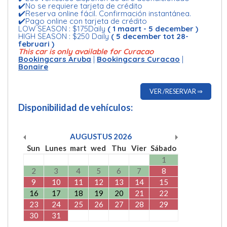
✔️No se requiere tarjeta de crédito
✔️Reserva online fácil. Confirmación instantánea.
✔️Pago online con tarjeta de crédito
LOW SEASON : $175Daily
( 1 maart - 5 december )
HIGH SEASON : $250 Daily
( 5 december tot 28-
februari )
This car is only available for Curacao
Bookingcars Aruba
|
Bookingcars Curacao
|
Bonaire
VER /RESERVAR ⇒
Disponibilidad de vehículos:
AUGUSTUS
2026
Sun
Lunes
mart
wed
Thu
Vier
Sábado
1
2
3
4
5
6
7
8
9
10
11
12
13
14
15
16
17
18
19
20
21
22
23
24
25
26
27
28
29
30
31