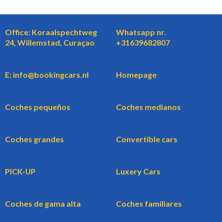
Office: Koraalspechtweg
Whatsapp nr.
24, Willemstad, Curaçao
+31639682807
E: info@bookingcars.nl
Homepage
Coches pequeños
Coches medianos
Coches grandes
Convertible cars
PICK-UP
Luxery Cars
Coches de gama alta
Coches familiares