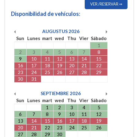
VER /RESERVAR ⇒
Disponibilidad de vehículos:
AUGUSTUS
2026
Sun
Lunes
mart
wed
Thu
Vier
Sábado
1
2
3
4
5
6
7
8
9
10
11
12
13
14
15
16
17
18
19
20
21
22
23
24
25
26
27
28
29
30
31
SEPTIEMBRE
2026
Sun
Lunes
mart
wed
Thu
Vier
Sábado
1
2
3
4
5
6
7
8
9
10
11
12
13
14
15
16
17
18
19
20
21
22
23
24
25
26
27
28
29
30