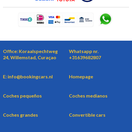
Office: Koraalspechtweg
Whatsapp nr.
24, Willemstad, Curaçao
+31639682807
E: info@bookingcars.nl
Homepage
Coches pequeños
Coches medianos
Coches grandes
Convertible cars