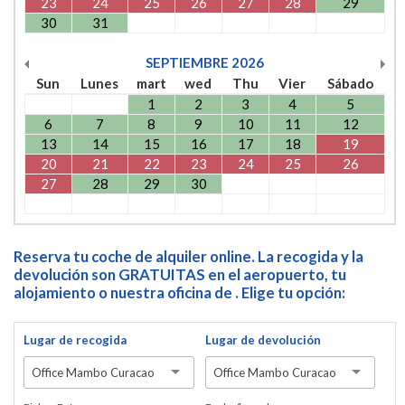
23
24
25
26
27
28
29
30
31
SEPTIEMBRE
2026
Sun
Lunes
mart
wed
Thu
Vier
Sábado
1
2
3
4
5
6
7
8
9
10
11
12
13
14
15
16
17
18
19
20
21
22
23
24
25
26
27
28
29
30
Reserva tu coche de alquiler online. La recogida y la
devolución son GRATUITAS en el aeropuerto, tu
alojamiento o nuestra oficina de . Elige tu opción:
Lugar de recogida
Lugar de devolución
Office Mambo Curacao
Office Mambo Curacao