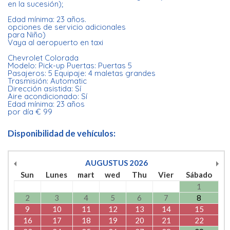
en la sucesión);
Edad mínima: 23 años.
opciones de servicio adicionales
para Niño)
Vaya al aeropuerto en taxi
Chevrolet Colorada
Modelo: Pick-up Puertas: Puertas 5
Pasajeros: 5 Equipaje: 4 maletas grandes
Trasmisión: Automatic
Dirección asistida: Sí
Aire acondicionado: Sí
Edad mínima: 23 años
por día € 99
Disponibilidad de vehículos:
AUGUSTUS
2026
Sun
Lunes
mart
wed
Thu
Vier
Sábado
1
2
3
4
5
6
7
8
9
10
11
12
13
14
15
16
17
18
19
20
21
22