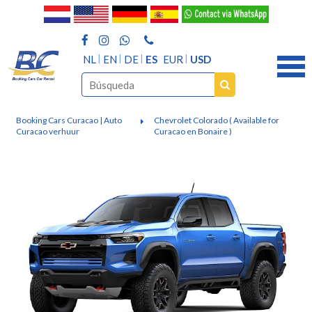
NL
EN
DE
ES
EUR
USD
Booking Cars Curacao | Auto
Chevrolet Colorado ( Available for
Curacao verhuur
Curacao en Bonaire )