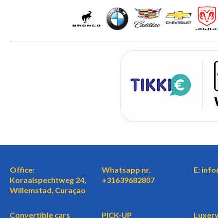
Office:
Whatsapp nr.
E: inf
Koraalspechtweg 24,
+31639682807
Willemstad, Curaçao
Convertible cars
PICK-UP
Luxery