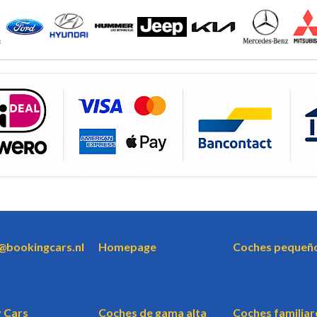
o@bookingcars.nl
Homepage
Coches pequeñ
 Cars
Coches de gama alta
Coches familiar