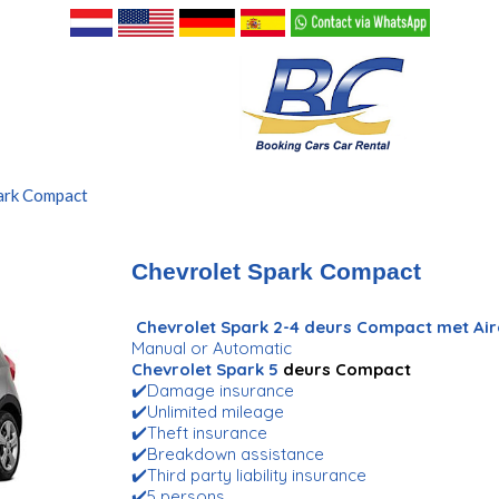
ark Compact
Chevrolet Spark Compact
Chevrolet Spark 2-4 deurs Compact met Ai
Manual or Automatic
Chevrolet Spark 5
deurs Compact
✔️Damage insurance
✔️Unlimited mileage
✔️Theft insurance
✔️Breakdown assistance
✔️Third party liability insurance
✔️5 persons