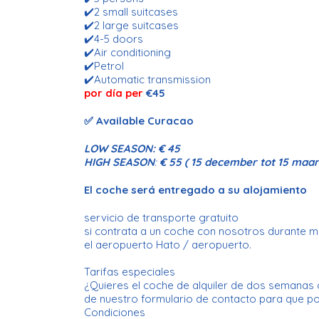
✔️2 small suitcases
✔️2 large suitcases
✔️4-5 doors
✔️Air conditioning
✔️Petrol
✔️Automatic transmission
por día per
€45
✅ Available Curacao
LOW SEASON:
€ 45
HIGH SEASON
:
€ 55 ( 15 december tot 15 maar
El coche será entregado a su alojamiento
servicio de transporte gratuito
si contrata a un coche con nosotros durante más
el aeropuerto Hato / aeropuerto.
Tarifas especiales
¿Quieres el coche de alquiler de dos semanas 
de nuestro formulario de contacto para que p
Condiciones