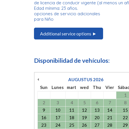
de licencia de conducir vigente (al menos un añ
Edad mínima: 23 años.
opciones de servicio adicionales
para Niño
Additional service options ►
Disponibilidad de vehículos:
AUGUSTUS
2026
Sun
Lunes
mart
wed
Thu
Vier
Sába
1
2
3
4
5
6
7
8
9
10
11
12
13
14
15
16
17
18
19
20
21
22
23
24
25
26
27
28
29