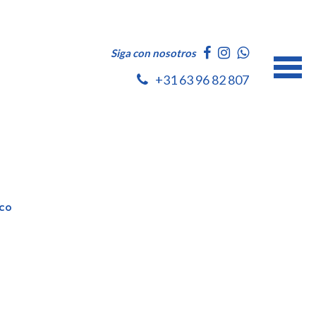
Siga con nosotros
+31 63 96 82 807
rco