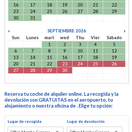
16
17
18
19
20
21
22
23
24
25
26
27
28
29
30
31
SEPTIEMBRE
2026
Sun
Lunes
mart
wed
Thu
Vier
Sábado
1
2
3
4
5
6
7
8
9
10
11
12
13
14
15
16
17
18
19
20
21
22
23
24
25
26
27
28
29
30
Reserva tu coche de alquiler online. La recogida y la
devolución son GRATUITAS en el aeropuerto, tu
alojamiento o nuestra oficina de . Elige tu opción:
Lugar de recogida
Lugar de devolución
Office Mambo Curacao
Office Mambo Curacao