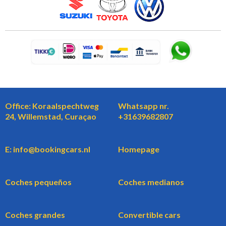
Office: Koraalspechtweg
Whatsapp nr.
24, Willemstad, Curaçao
+31639682807
E: info@bookingcars.nl
Homepage
Coches pequeños
Coches medianos
Coches grandes
Convertible cars