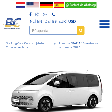
NL
EN
DE
ES
EUR
USD
Booking Cars Curacao | Auto
Hyundai STARIA 11-seater van
Curacao verhuur
automatic 2026