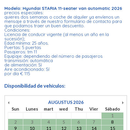
Modelo: Hyundai STARIA 11-seater van automatic 2026
precios especiales:
quieres dos semanas o coche de alquiler ya envíenos un
mensaje a través de nuestro formulario de contacto para
que podamos traer un buen descuento.
Condiciones:
Licencia de conducir vigente (al menos un año en la
sucesión);
Edad mínima: 25 años.
Puertas: 5 puertas
Pasajeros: tm 11
Equipaje: dependiendo del número de pasajeros
transmisión: automática
de alimentación: Sí
Aire acondicionado: Sí
por día € 115
Disponibilidad de vehículos:
AUGUSTUS
2026
Sun
Lunes
mart
wed
Thu
Vier
Sábado
1
2
3
4
5
6
7
8
9
10
11
12
13
14
15