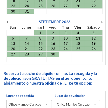
16
17
18
19
20
21
22
23
24
25
26
27
28
29
30
31
SEPTIEMBRE
2026
Sun
Lunes
mart
wed
Thu
Vier
Sábado
1
2
3
4
5
6
7
8
9
10
11
12
13
14
15
16
17
18
19
20
21
22
23
24
25
26
27
28
29
30
Reserva tu coche de alquiler online. La recogida y la
devolución son GRATUITAS en el aeropuerto, tu
alojamiento o nuestra oficina de . Elige tu opción:
Lugar de recogida
Lugar de devolución
Office Mambo Curacao
Office Mambo Curacao