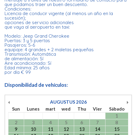
que podamos traer un buen descuento.
Condiciones:
Licencia de conducir vigente (al menos un año en la
sucesión);
opciones de servicio adicionales
que vaya al aeropuerto en taxi:
Modelo: Jeep Grand Cherokee
Puertas: 3 y 5 puertas
Pasajeros: 5-6
equipaje: 4 grandes + 2 maletas pequeñas
Transmisión: Automática
de alimentación: Sí
Aire acondicionado: Sí
Edad mínima: 25 años
por día € 99
Disponibilidad de vehículos:
AUGUSTUS
2026
Sun
Lunes
mart
wed
Thu
Vier
Sábado
1
2
3
4
5
6
7
8
9
10
11
12
13
14
15