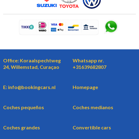
Office: Koraalspechtweg
Whatsapp nr.
24, Willemstad, Curaçao
+31639682807
E: info@bookingcars.nl
Homepage
Coches pequeños
Coches medianos
Coches grandes
Convertible cars