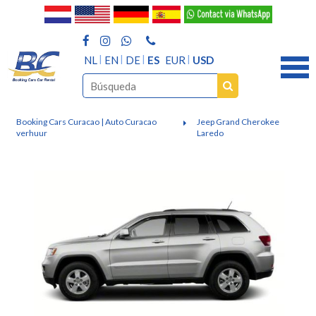
NL
EN
DE
ES
EUR
USD
Booking Cars Curacao | Auto Curacao
Jeep Grand Cherokee
verhuur
Laredo