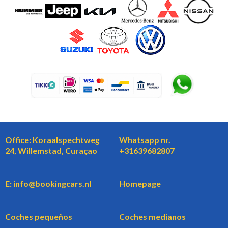
Office: Koraalspechtweg
Whatsapp nr.
24, Willemstad, Curaçao
+31639682807
E: info@bookingcars.nl
Homepage
Coches pequeños
Coches medianos