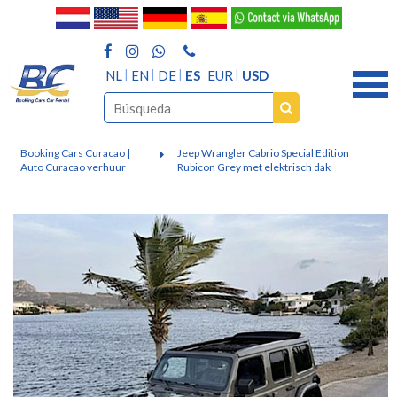
NL
EN
DE
ES
EUR
USD
Booking Cars Curacao |
Jeep Wrangler Cabrio Special Edition
Auto Curacao verhuur
Rubicon Grey met elektrisch dak