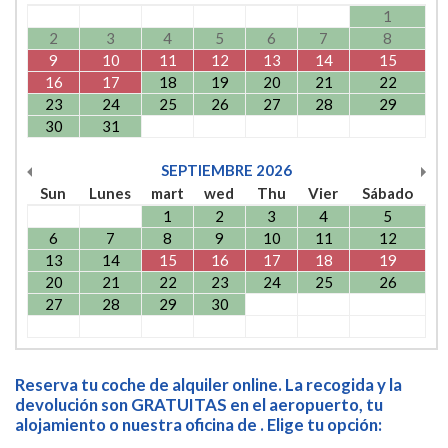
1
2
3
4
5
6
7
8
9
10
11
12
13
14
15
16
17
18
19
20
21
22
23
24
25
26
27
28
29
30
31
SEPTIEMBRE
2026
Sun
Lunes
mart
wed
Thu
Vier
Sábado
1
2
3
4
5
6
7
8
9
10
11
12
13
14
15
16
17
18
19
20
21
22
23
24
25
26
27
28
29
30
Reserva tu coche de alquiler online. La recogida y la
devolución son GRATUITAS en el aeropuerto, tu
alojamiento o nuestra oficina de . Elige tu opción: