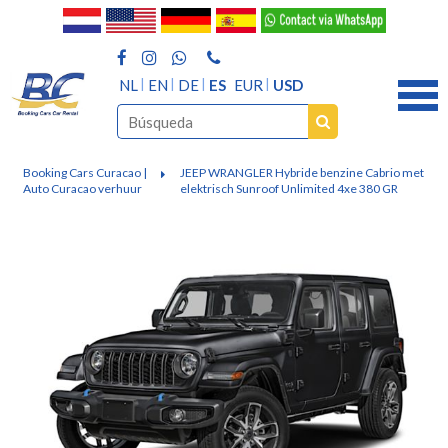
NL
EN
DE
ES
EUR
USD
Booking Cars Curacao |
JEEP WRANGLER Hybride benzine Cabrio met
Auto Curacao verhuur
elektrisch Sunroof Unlimited 4xe 380 GR