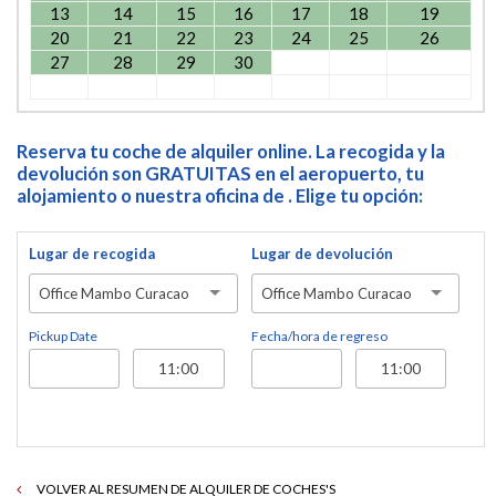
13
14
15
16
17
18
19
20
21
22
23
24
25
26
27
28
29
30
Reserva tu coche de alquiler online. La recogida y la
devolución son GRATUITAS en el aeropuerto, tu
alojamiento o nuestra oficina de . Elige tu opción:
Lugar de recogida
Lugar de devolución
Office Mambo Curacao
Office Mambo Curacao
Pickup Date
Fecha/hora de regreso
VOLVER AL RESUMEN DE ALQUILER DE COCHES'S