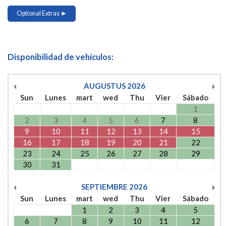
Optional Extras ►
Disponibilidad de vehículos:
AUGUSTUS
2026
Sun
Lunes
mart
wed
Thu
Vier
Sábado
1
2
3
4
5
6
7
8
9
10
11
12
13
14
15
16
17
18
19
20
21
22
23
24
25
26
27
28
29
30
31
SEPTIEMBRE
2026
Sun
Lunes
mart
wed
Thu
Vier
Sábado
1
2
3
4
5
6
7
8
9
10
11
12