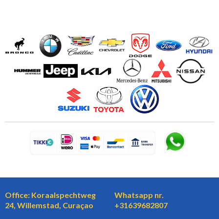
Office: Koraalspechtweg
Whatsapp nr.
24, Willemstad, Curaçao
+31639682807