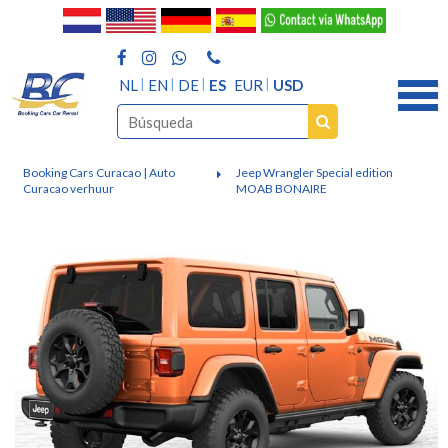
NL
EN
DE
ES
EUR
USD
Booking Cars Curacao | Auto
Jeep Wrangler Special edition
Curacao verhuur
MOAB BONAIRE