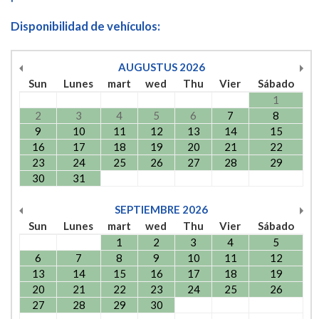
Disponibilidad de vehículos:
AUGUSTUS
2026
Sun
Lunes
mart
wed
Thu
Vier
Sábado
1
2
3
4
5
6
7
8
9
10
11
12
13
14
15
16
17
18
19
20
21
22
23
24
25
26
27
28
29
30
31
SEPTIEMBRE
2026
Sun
Lunes
mart
wed
Thu
Vier
Sábado
1
2
3
4
5
6
7
8
9
10
11
12
13
14
15
16
17
18
19
20
21
22
23
24
25
26
27
28
29
30