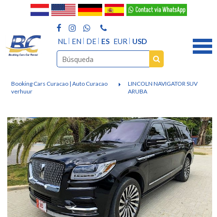
NL
EN
DE
ES
EUR
USD
Booking Cars Curacao | Auto Curacao
LINCOLN NAVIGATOR SUV
verhuur
ARUBA