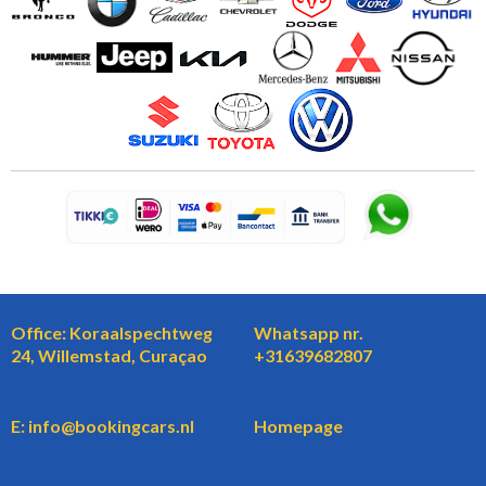
Office: Koraalspechtweg
Whatsapp nr.
24, Willemstad, Curaçao
+31639682807
E: info@bookingcars.nl
Homepage