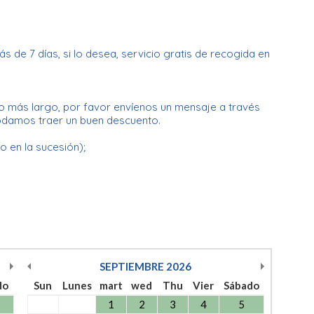
 de 7 días, si lo desea, servicio gratis de recogida en
o más largo, por favor envíenos un mensaje a través
odamos traer un buen descuento.
o en la sucesión);
SEPTIEMBRE
2026
do
Sun
Lunes
mart
wed
Thu
Vier
Sábado
1
2
3
4
5