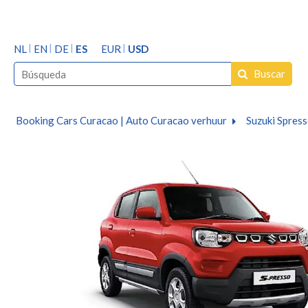
NL
EN
DE
ES
EUR
USD
Buscar
Booking Cars Curacao | Auto Curacao verhuur
Suzuki Spress