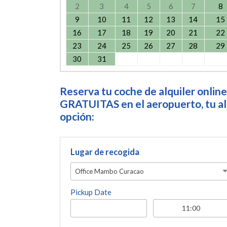
2
3
4
5
6
7
8
9
10
11
12
13
14
15
16
17
18
19
20
21
22
23
24
25
26
27
28
29
30
31
Reserva tu coche de alquiler online
GRATUITAS en el aeropuerto, tu alo
opción:
Lugar de recogida
Office Mambo Curacao
Pickup Date