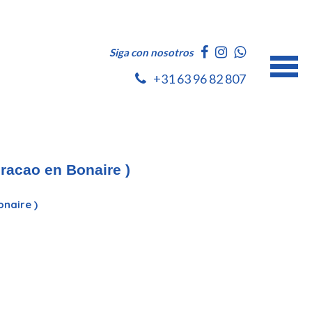
Siga con nosotros
+31 63 96 82 807
uracao en Bonaire )
onaire )