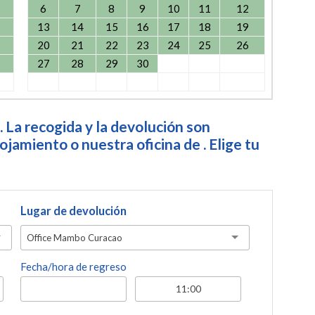
6
7
8
9
10
11
12
13
14
15
16
17
18
19
20
21
22
23
24
25
26
27
28
29
30
. La recogida y la devolución son
jamiento o nuestra oficina de . Elige tu
Lugar de devolución
Office Mambo Curacao
Fecha/hora de regreso