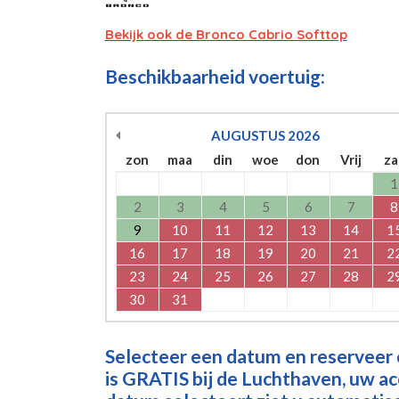
Bekijk ook de Bronco Cabrio Softtop
Beschikbaarheid voertuig:
AUGUSTUS
2026
zon
maa
din
woe
don
Vrij
za
1
2
3
4
5
6
7
8
9
10
11
12
13
14
1
16
17
18
19
20
21
2
23
24
25
26
27
28
2
30
31
Selecteer een datum en reserveer
is GRATIS bij de Luchthaven, uw a