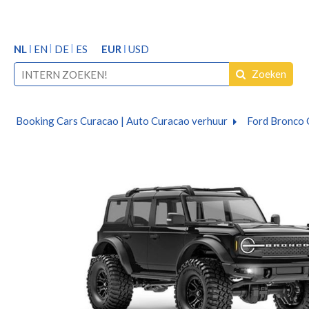
NL
EN
DE
ES
EUR
USD
Zoeken
Booking Cars Curacao | Auto Curacao verhuur
Ford Bronco 