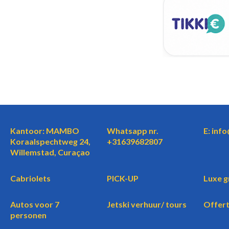
Kantoor: MAMBO
Whatsapp nr.
E: inf
Koraalspechtweg 24,
+31639682807
Willemstad, Curaçao
Cabriolets
PICK-UP
Luxe g
Autos voor 7
Jetski verhuur/ tours
Offer
personen