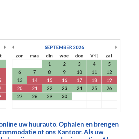
SEPTEMBER
2026
t
zon
maa
din
woe
don
Vrij
zat
1
2
3
4
5
6
7
8
9
10
11
12
5
13
14
15
16
17
18
19
2
20
21
22
23
24
25
26
9
27
28
29
30
 online uw huurauto. Ophalen en brengen
ccommodatie of ons Kantoor. Als uw