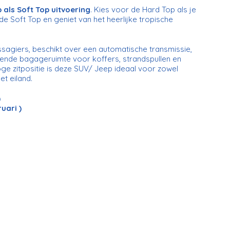
als Soft Top uitvoering
. Kies voor de Hard Top als je
e Soft Top en geniet van het heerlijke tropische
agiers, beschikt over een automatische transmissie,
oende bagageruimte voor koffers, strandspullen en
oge zitpositie is deze SUV/ Jeep ideaal voor zowel
t eiland.
)
uari )