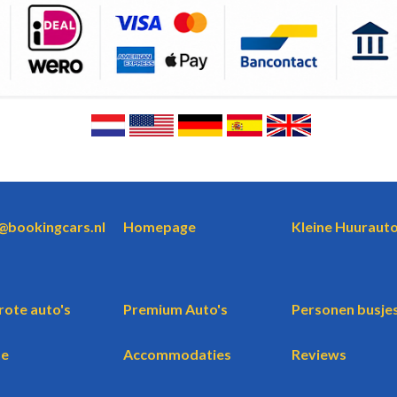
o@bookingcars.nl
Homepage
Kleine Huurauto
rote auto's
Premium Auto's
Personen busje
te
Accommodaties
Reviews