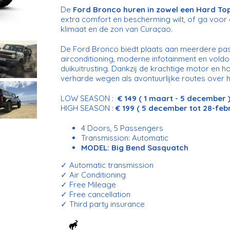
De
Ford Bronco huren in zowel een Hard Top 
extra comfort en bescherming wilt, of ga voor d
klimaat en de zon van Curaçao.
De Ford Bronco biedt plaats aan meerdere pass
airconditioning, moderne infotainment en vold
duikuitrusting. Dankzij de krachtige motor en h
verharde wegen als avontuurlijke routes over he
LOW SEASON :
€ 149 ( 1 maart - 5 december 
HIGH SEASON :
€ 199 ( 5 december tot 28-febr
4 Doors, 5 Passengers
Transmission: Automatic
MODEL: Big Bend Sasquatch
✓ Automatic transmission
✓ Air Conditioning
✓ Free Mileage
✓ Free cancellation
✓ Third party insurance