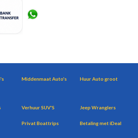
's
Middenmaat Auto's
Huur Auto groot
s
Verhuur SUV'S
Jeep Wranglers
Privat Boattrips
Betaling met iDeal