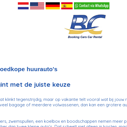
edkope huurauto's
nt met de juiste keuze
 klinkt tegenstrijdig, maar op vakantie telt vooral wat bij jouw re
veel bagage of meerdere volwassenen, dan kan een grotere auto
ffers, zwemspullen, een koelbox en boodschappen nemen meer pl
er dan twee kleine auto’s. Dat scheelt niet alleen in kosten, ma