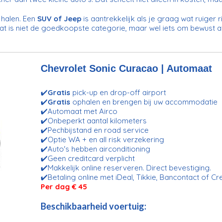
n halen. Een
SUV of Jeep
is aantrekkelijk als je graag wat ruiger 
 Dat is niet de goedkoopste categorie, maar wel iets om bewust af
Chevrolet Sonic Curacao | Automaat
✔️
Gratis
pick-up en drop-off airport
✔️
Gratis
ophalen en brengen bij uw accommodatie
✔️Automaat met Airco
✔️Onbeperkt aantal kilometers
✔️Pechbijstand en road service
✔️Optie WA + en all risk verzekering
✔️Auto's hebben airconditioning
✔️Geen creditcard verplicht
✔️Makkelijk online reserveren. Direct bevestiging.
✔️Betaling online met iDeal, Tikkie, Bancontact of Cr
Per dag
€ 45
Beschikbaarheid voertuig: