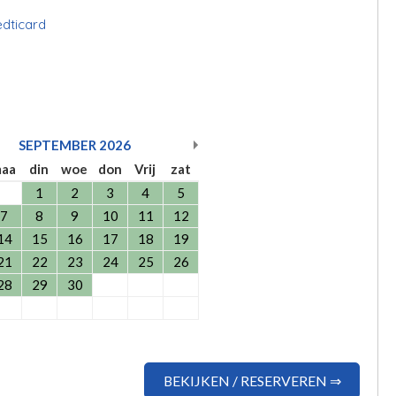
edticard
SEPTEMBER
2026
aa
din
woe
don
Vrij
zat
1
2
3
4
5
7
8
9
10
11
12
14
15
16
17
18
19
21
22
23
24
25
26
28
29
30
BEKIJKEN / RESERVEREN ⇒