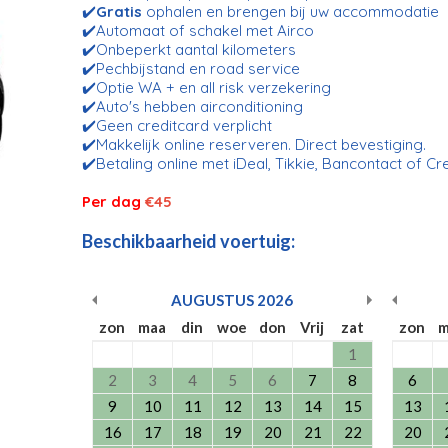
✔️
Gratis
ophalen en brengen bij uw accommodatie
✔️Automaat of schakel met Airco
✔️Onbeperkt aantal kilometers
✔️Pechbijstand en road service
✔️Optie WA + en all risk verzekering
✔️Auto's hebben airconditioning
✔️Geen creditcard verplicht
✔️Makkelijk online reserveren. Direct bevestiging.
✔️Betaling online met iDeal, Tikkie, Bancontact of Cr
Per dag
€45
Beschikbaarheid voertuig:
AUGUSTUS
2026
zon
maa
din
woe
don
Vrij
zat
zon
m
1
2
3
4
5
6
7
8
6
9
10
11
12
13
14
15
13
16
17
18
19
20
21
22
20