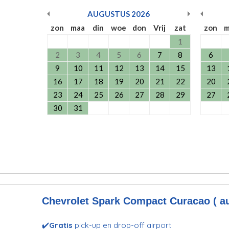
AUGUSTUS
2026
zon
maa
din
woe
don
Vrij
zat
zon
m
1
2
3
4
5
6
7
8
6
9
10
11
12
13
14
15
13
16
17
18
19
20
21
22
20
23
24
25
26
27
28
29
27
30
31
Chevrolet Spark Compact Curacao ( au
✔️
Gratis
pick-up en drop-off airport