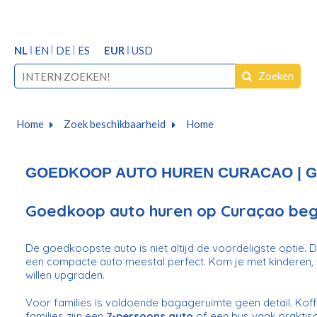
NL
EN
DE
ES
EUR
USD
Zoeken
Home
Zoek beschikbaarheid
Home
GOEDKOOP AUTO HUREN CURACAO | Go
Goedkoop auto huren op Curaçao begi
De goedkoopste auto is niet altijd de voordeligste optie. Dat
een compacte auto meestal perfect. Kom je met kinderen, 
willen upgraden.
Voor families is voldoende bagageruimte geen detail. Ko
families zijn een
7-persoons auto
of een bus vaak praktisch