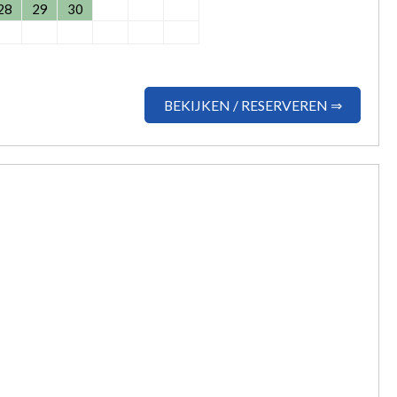
28
29
30
BEKIJKEN / RESERVEREN ⇒