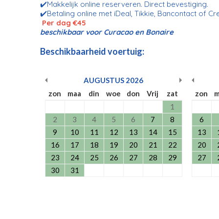
✔️Makkelijk online reserveren. Direct bevestiging.
✔️Betaling online met iDeal, Tikkie, Bancontact of Cr
Per dag €45
beschikbaar voor Curacao en Bonaire
Beschikbaarheid voertuig:
AUGUSTUS
2026
zon
maa
din
woe
don
Vrij
zat
zon
m
1
2
3
4
5
6
7
8
6
9
10
11
12
13
14
15
13
16
17
18
19
20
21
22
20
23
24
25
26
27
28
29
27
30
31