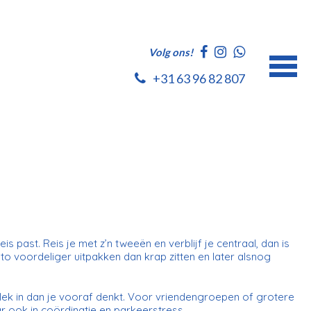
Volg ons!
+31 63 96 82 807
is past. Reis je met z’n tweeën en verblijf je centraal, dan is
 voordeliger uitpakken dan krap zitten en later alsnog
ek in dan je vooraf denkt. Voor vriendengroepen of grotere
ar ook in coördinatie en parkeerstress.