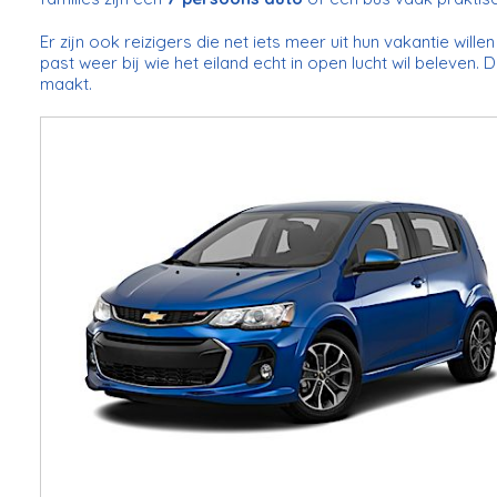
Er zijn ook reizigers die net iets meer uit hun vakantie wille
past weer bij wie het eiland echt in open lucht wil beleven.
maakt.