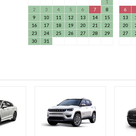
1
2
3
4
5
6
7
8
6
9
10
11
12
13
14
15
13
16
17
18
19
20
21
22
20
23
24
25
26
27
28
29
27
30
31