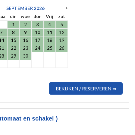
SEPTEMBER
2026
aa
din
woe
don
Vrij
zat
1
2
3
4
5
7
8
9
10
11
12
14
15
16
17
18
19
21
22
23
24
25
26
28
29
30
BEKIJKEN / RESERVEREN ⇒
tomaat en schakel )