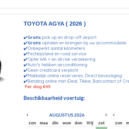
TOYOTA AGYA ( 2026 )
✔️
Gratis
pick-up en drop-off airport
✔️
Gratis
ophalen en brengen bij uw accommodatie
✔️Onbeperkt aantal kilometers
✔️Pechbijstand en road service
✔️Optie WA + en all risk verzekering
✔️Auto's hebben airconditioning
✔️Geen creditcard verplicht
✔️Makkelijk online reserveren. Direct bevestiging.
✔️Betaling online met iDeal, Tikkie, Bancontact of Cr
Per dag €45
Beschikbaarheid voertuig:
AUGUSTUS
2026
zon
maa
din
woe
don
Vrij
zat
zon
m