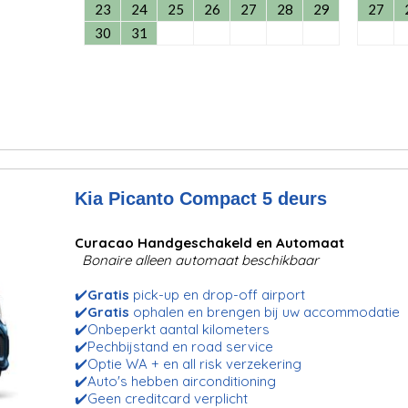
23
24
25
26
27
28
29
27
30
31
Kia Picanto Compact 5 deurs
Curacao Handgeschakeld en Automaat
Bonaire alleen automaat beschikbaar
✔️
Gratis
pick-up en drop-off airport
✔️
Gratis
ophalen en brengen bij uw accommodatie
✔️Onbeperkt aantal kilometers
✔️Pechbijstand en road service
✔️Optie WA + en all risk verzekering
✔️Auto's hebben airconditioning
✔️Geen creditcard verplicht