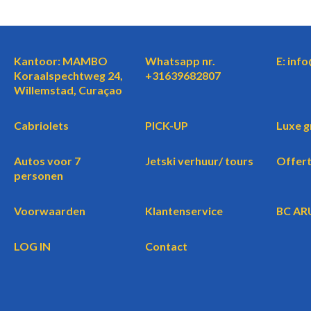
Kantoor: MAMBO
Whatsapp nr.
E: inf
Koraalspechtweg 24,
+31639682807
Willemstad, Curaçao
Cabriolets
PICK-UP
Luxe g
Autos voor 7
Jetski verhuur/ tours
Offer
personen
Voorwaarden
Klantenservice
BC AR
LOG IN
Contact