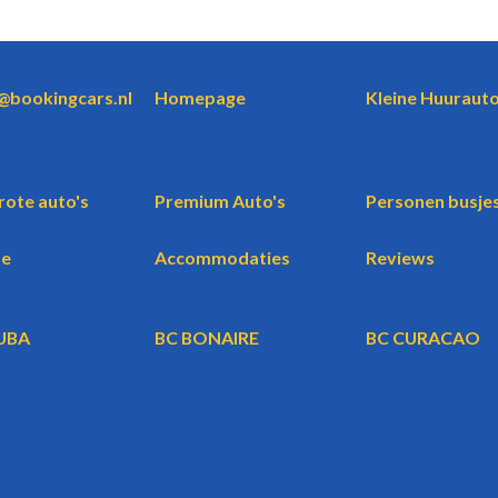
o@bookingcars.nl
Homepage
Kleine Huurauto
rote auto's
Premium Auto's
Personen busje
te
Accommodaties
Reviews
UBA
BC BONAIRE
BC CURACAO