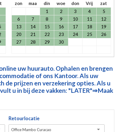
t
zon
maa
din
woe
don
Vrij
zat
1
2
3
4
5
6
7
8
9
10
11
12
5
13
14
15
16
17
18
19
2
20
21
22
23
24
25
26
9
27
28
29
30
 online uw huurauto. Ophalen en brengen
ccommodatie of ons Kantoor. Als uw
 de prijzen en verzekering opties. Als u
vult u in bij deze vakken: "LATER"⇒Maak
Retourlocatie
Office Mambo Curacao