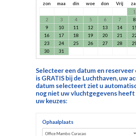
zon
maa
din
woe
don
Vrij
za
1
2
3
4
5
6
7
8
9
10
11
12
13
14
1
16
17
18
19
20
21
2
23
24
25
26
27
28
2
30
31
Selecteer een datum en reserveer
is GRATIS bij de Luchthaven, uw a
datum selecteert ziet u automatisch
nog niet uw vluchtgegevens heeft 
uw keuzes:
Ophaalplaats
Office Mambo Curacao