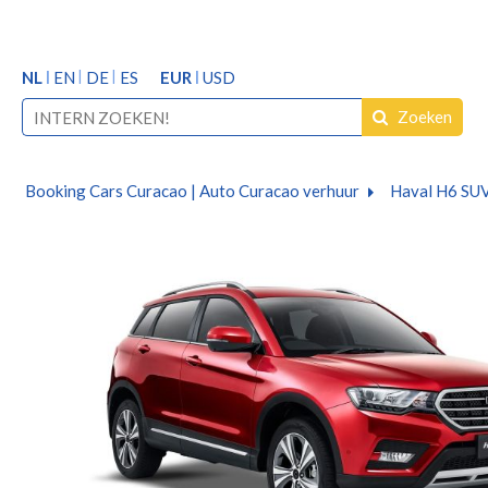
NL
EN
DE
ES
EUR
USD
Zoeken
Booking Cars Curacao | Auto Curacao verhuur
Haval H6 SU