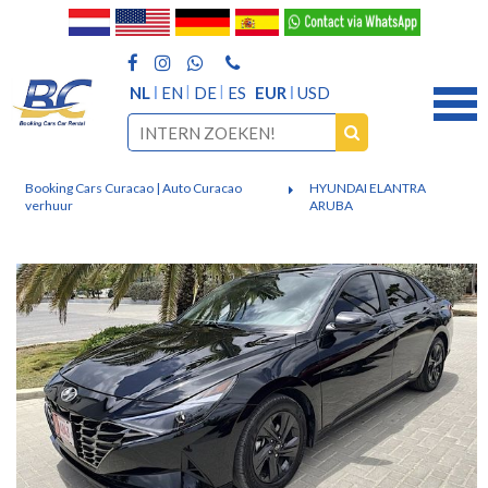
NL
EN
DE
ES
EUR
USD
Booking Cars Curacao | Auto Curacao
HYUNDAI ELANTRA
verhuur
ARUBA