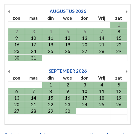
AUGUSTUS
2026
zon
maa
din
woe
don
Vrij
zat
1
2
3
4
5
6
7
8
9
10
11
12
13
14
15
16
17
18
19
20
21
22
23
24
25
26
27
28
29
30
31
SEPTEMBER
2026
zon
maa
din
woe
don
Vrij
zat
1
2
3
4
5
6
7
8
9
10
11
12
13
14
15
16
17
18
19
20
21
22
23
24
25
26
27
28
29
30