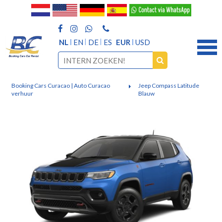
NL
EN
DE
ES
EUR
USD
Booking Cars Curacao | Auto Curacao
Jeep Compass Latitude
verhuur
Blauw