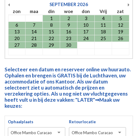
SEPTEMBER
2026
zon
maa
din
woe
don
Vrij
zat
1
2
3
4
5
6
7
8
9
10
11
12
13
14
15
16
17
18
19
20
21
22
23
24
25
26
27
28
29
30
Selecteer een datum en reserveer online uw huurauto.
Ophalen en brengen is GRATIS bij de Luchthaven, uw
accommodatie of ons Kantoor. Als uw datum
selecteert ziet u automatisch de prijzen en
verzekering opties. Als u nog niet uw vluchtgegevens
heeft vult u in bij deze vakken: "LATER"⇒Maak uw
keuzes:
Ophaalplaats
Retourlocatie
Office Mambo Curacao
Office Mambo Curacao