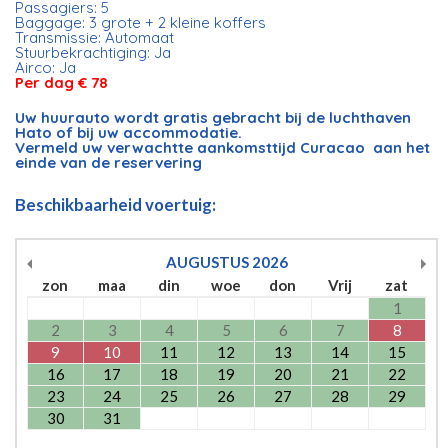
Passagiers: 5
Baggage: 3 grote + 2 kleine koffers
Transmissie: Automaat
Stuurbekrachtiging: Ja
Airco: Ja
Per dag € 78
Uw huurauto wordt gratis gebracht bij de luchthaven
Hato of bij uw accommodatie.
Vermeld uw verwachtte aankomsttijd Curacao aan het
einde van de reservering
Beschikbaarheid voertuig:
AUGUSTUS
2026
zon
maa
din
woe
don
Vrij
zat
1
2
3
4
5
6
7
8
9
10
11
12
13
14
15
16
17
18
19
20
21
22
23
24
25
26
27
28
29
30
31