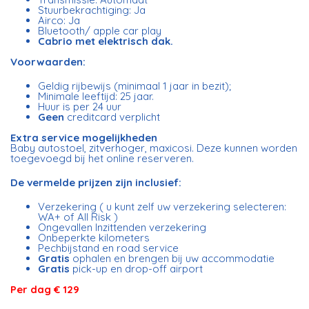
Stuurbekrachtiging: Ja
Airco: Ja
Bluetooth/ apple car play
Cabrio met elektrisch dak.
Voorwaarden:
Geldig rijbewijs (minimaal 1 jaar in bezit);
Minimale leeftijd: 25 jaar.
Huur is per 24 uur
Geen
creditcard verplicht
Extra service mogelijkheden
Baby autostoel, zitverhoger, maxicosi. Deze kunnen worden
toegevoegd bij het online reserveren.
De vermelde prijzen zijn inclusief:
Verzekering ( u kunt zelf uw verzekering selecteren:
WA+ of All Risk )
Ongevallen Inzittenden verzekering
Onbeperkte kilometers
Pechbijstand en road service
Gratis
ophalen en brengen bij uw accommodatie
Gratis
pick-up en drop-off airport
Per dag € 129