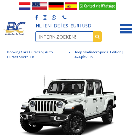
NL
EN
DE
ES
EUR
USD
Booking Cars Curacao | Auto
Jeep Gladiator Special Edition |
Curacao verhuur
4x4 pick-up