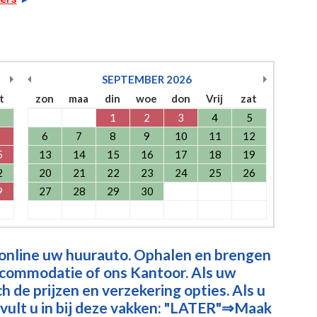
SEPTEMBER
2026
t
zon
maa
din
woe
don
Vrij
zat
1
2
3
4
5
6
7
8
9
10
11
12
5
13
14
15
16
17
18
19
2
20
21
22
23
24
25
26
9
27
28
29
30
 online uw huurauto. Ophalen en brengen
ccommodatie of ons Kantoor. Als uw
 de prijzen en verzekering opties. Als u
vult u in bij deze vakken: "LATER"⇒Maak