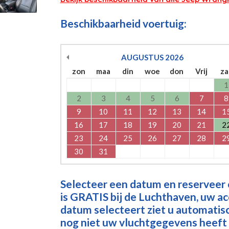
Beschikbaarheid voertuig:
AUGUSTUS
2026
zon
maa
din
woe
don
Vrij
za
1
2
3
4
5
6
7
8
9
10
11
12
13
14
1
16
17
18
19
20
21
2
23
24
25
26
27
28
2
30
31
Selecteer een datum en reserveer
is GRATIS bij de Luchthaven, uw a
datum selecteert ziet u automatisch
nog niet uw vluchtgegevens heeft 