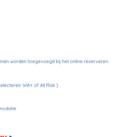
unnen worden toegevoegd bij het online reserveren.
electeren: WA+ of All Risk )
modatie
lers
►