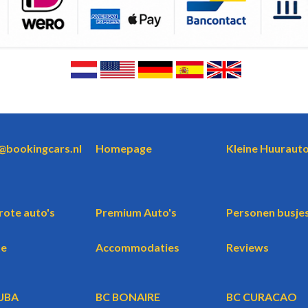
o@bookingcars.nl
Homepage
Kleine Huurauto
rote auto's
Premium Auto's
Personen busje
te
Accommodaties
Reviews
UBA
BC BONAIRE
BC CURACAO