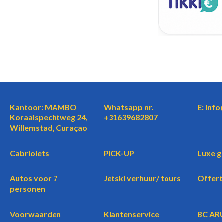
Kantoor: MAMBO
Whatsapp nr.
E: inf
Koraalspechtweg 24,
+31639682807
Willemstad, Curaçao
Cabriolets
PICK-UP
Luxe g
Autos voor 7
Jetski verhuur/ tours
Offer
personen
Voorwaarden
Klantenservice
BC AR