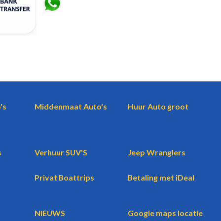
's
Middenmaat Auto's
Huur Auto groot
s
Verhuur SUV'S
Jeep Wranglers
Privat Boattrips
Betaling met iDeal
NIEUWS
Google maps locatie