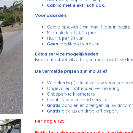
Cabrio met elektrisch dak.
Voorwaarden:
Geldig rijbewijs (minimaal 1 jaar in bezit);
Minimale leeftijd: 25 jaar.
Huur is per 24 uur
Geen
creditcard verplicht
Extra service mogelijkheden
Baby autostoel, zitverhoger, maxicosi. Deze k
De vermelde prijzen zijn inclusief:
Verzekering ( u kunt zelf uw verzekering s
Ongevallen Inzittenden verzekering
Onbeperkte kilometers
Pechbijstand en road service
Gratis
ophalen en brengen bij uw accom
Gratis
pick-up en drop-off airport
Per dag € 125
Bekijk beschikbaarheid van alle Jeep Wrang