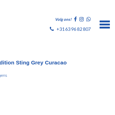
Volg ons!
+31 63 96 82 807
dition Sting Grey Curacao
gens