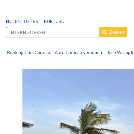
NL
EN
DE
ES
EUR
USD
Zoeken
Booking Cars Curacao | Auto Curacao verhuur
Jeep Wrangle