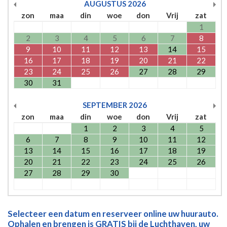
AUGUSTUS
2026
zon
maa
din
woe
don
Vrij
zat
1
2
3
4
5
6
7
8
9
10
11
12
13
14
15
16
17
18
19
20
21
22
23
24
25
26
27
28
29
30
31
SEPTEMBER
2026
zon
maa
din
woe
don
Vrij
zat
1
2
3
4
5
6
7
8
9
10
11
12
13
14
15
16
17
18
19
20
21
22
23
24
25
26
27
28
29
30
Selecteer een datum en reserveer online uw huurauto.
Ophalen en brengen is GRATIS bij de Luchthaven, uw