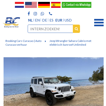
NL
EN
DE
ES
EUR
USD
Booking Cars Curacao | Auto
Jeep Wrangler Sahara Cabrio met
Curacao verhuur
elektrisch Sunroof Unlimited