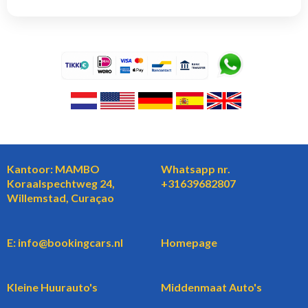
Kantoor: MAMBO
Whatsapp nr.
Koraalspechtweg 24,
+31639682807
Willemstad, Curaçao
E: info@bookingcars.nl
Homepage
Kleine Huurauto's
Middenmaat Auto's