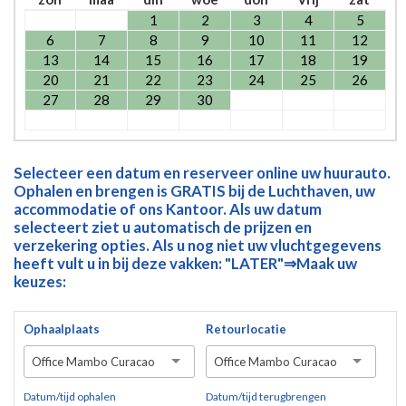
1
2
3
4
5
6
7
8
9
10
11
12
13
14
15
16
17
18
19
20
21
22
23
24
25
26
27
28
29
30
Selecteer een datum en reserveer online uw huurauto.
Ophalen en brengen is GRATIS bij de Luchthaven, uw
accommodatie of ons Kantoor. Als uw datum
selecteert ziet u automatisch de prijzen en
verzekering opties. Als u nog niet uw vluchtgegevens
heeft vult u in bij deze vakken: "LATER"⇒Maak uw
keuzes:
Ophaalplaats
Retourlocatie
Office Mambo Curacao
Office Mambo Curacao
Datum/tijd ophalen
Datum/tijd terugbrengen