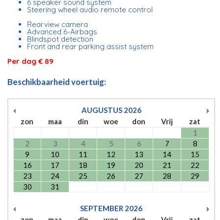
6 speaker sound system
Steering wheel audio remote control
Rearview camera
Advanced 6-Airbags
Blindspot detection
Front and rear parking assist system
Per dag € 89
Beschikbaarheid voertuig:
AUGUSTUS
2026
zon
maa
din
woe
don
Vrij
zat
1
2
3
4
5
6
7
8
9
10
11
12
13
14
15
16
17
18
19
20
21
22
23
24
25
26
27
28
29
30
31
SEPTEMBER
2026
zon
maa
din
woe
don
Vrij
zat