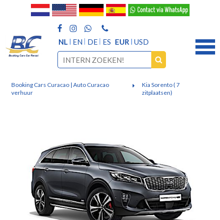
NL
EN
DE
ES
EUR
USD
Booking Cars Curacao | Auto Curacao
Kia Sorento ( 7
verhuur
zitplaatsen)