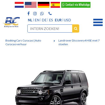
NL
EN
DE
ES
EUR
USD
Booking Cars Curacao | Auto
Landrover Discovery4 HSE met 7
Curacao verhuur
stoelen