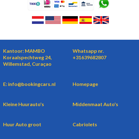
Kantoor: MAMBO
Whatsapp nr.
Koraalspechtweg 24,
+31639682807
Willemstad, Curaçao
E: info@bookingcars.nl
Homepage
Kleine Huurauto's
Middenmaat Auto's
Huur Auto groot
Cabriolets