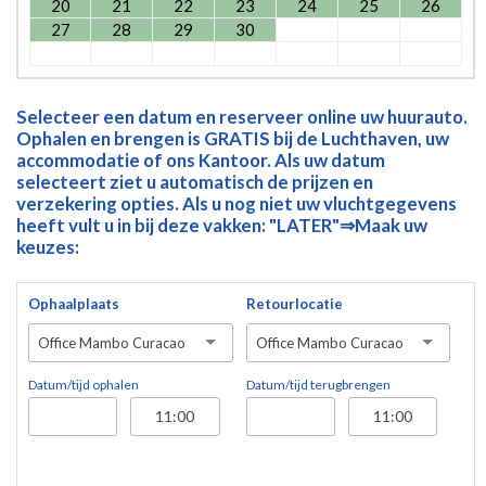
20
21
22
23
24
25
26
27
28
29
30
Selecteer een datum en reserveer online uw huurauto.
Ophalen en brengen is GRATIS bij de Luchthaven, uw
accommodatie of ons Kantoor. Als uw datum
selecteert ziet u automatisch de prijzen en
verzekering opties. Als u nog niet uw vluchtgegevens
heeft vult u in bij deze vakken: "LATER"⇒Maak uw
keuzes:
Ophaalplaats
Retourlocatie
Office Mambo Curacao
Office Mambo Curacao
Datum/tijd ophalen
Datum/tijd terugbrengen