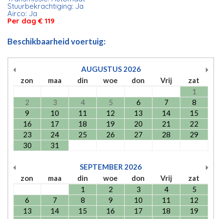
Stuurbekrachtiging: Ja
Airco: Ja
Per dag € 119
Beschikbaarheid voertuig:
AUGUSTUS
2026
zon
maa
din
woe
don
Vrij
zat
1
2
3
4
5
6
7
8
9
10
11
12
13
14
15
16
17
18
19
20
21
22
23
24
25
26
27
28
29
30
31
SEPTEMBER
2026
zon
maa
din
woe
don
Vrij
zat
1
2
3
4
5
6
7
8
9
10
11
12
13
14
15
16
17
18
19