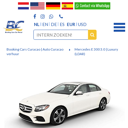
NL
EN
DE
ES
EUR
USD
Booking Cars Curacao | Auto Curacao
Mercedes E 300 3.0 | Luxury
verhuur
(LDAR)