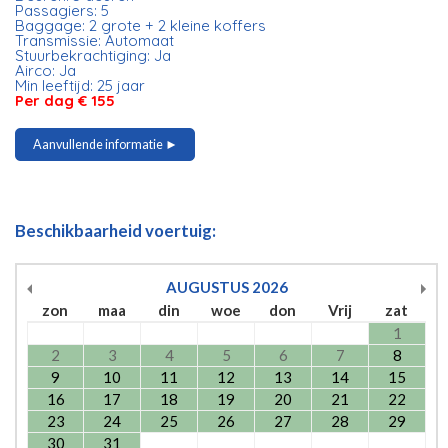
Passagiers: 5
Baggage: 2 grote + 2 kleine koffers
Transmissie: Automaat
Stuurbekrachtiging: Ja
Airco: Ja
Min leeftijd: 25 jaar
Per dag € 155
Aanvullende informatie ►
Beschikbaarheid voertuig:
AUGUSTUS
2026
zon
maa
din
woe
don
Vrij
zat
1
2
3
4
5
6
7
8
9
10
11
12
13
14
15
16
17
18
19
20
21
22
23
24
25
26
27
28
29
30
31