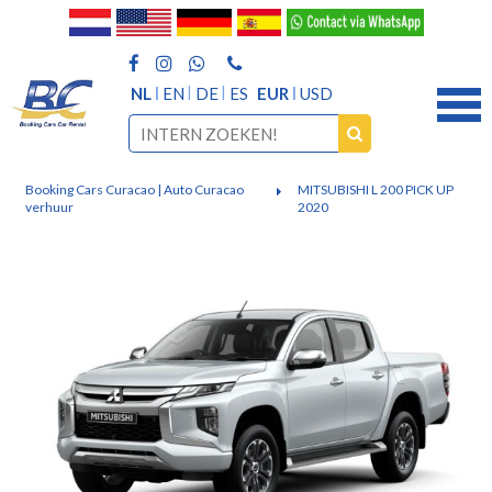
NL
EN
DE
ES
EUR
USD
Booking Cars Curacao | Auto Curacao
MITSUBISHI L 200 PICK UP
verhuur
2020