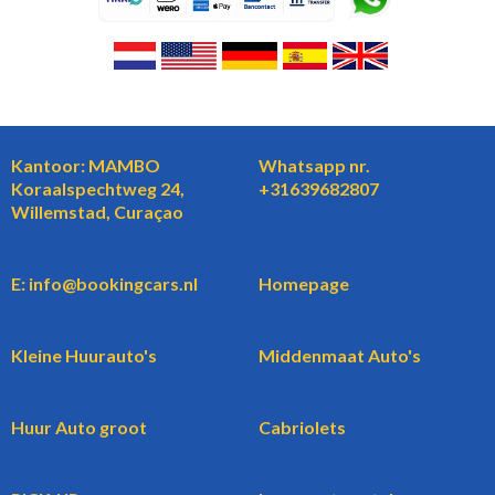
Kantoor: MAMBO
Whatsapp nr.
Koraalspechtweg 24,
+31639682807
Willemstad, Curaçao
E: info@bookingcars.nl
Homepage
Kleine Huurauto's
Middenmaat Auto's
Huur Auto groot
Cabriolets