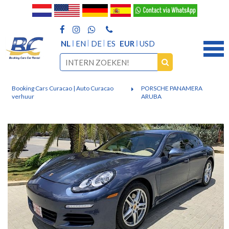
NL
EN
DE
ES
EUR
USD
Booking Cars Curacao | Auto Curacao
PORSCHE PANAMERA
verhuur
ARUBA