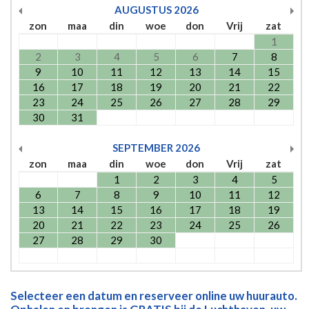
AUGUSTUS
2026
zon
maa
din
woe
don
Vrij
zat
1
2
3
4
5
6
7
8
9
10
11
12
13
14
15
16
17
18
19
20
21
22
23
24
25
26
27
28
29
30
31
SEPTEMBER
2026
zon
maa
din
woe
don
Vrij
zat
1
2
3
4
5
6
7
8
9
10
11
12
13
14
15
16
17
18
19
20
21
22
23
24
25
26
27
28
29
30
Selecteer een datum en reserveer online uw huurauto.