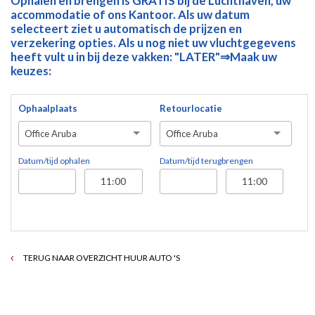
Ophalen en brengen is GRATIS bij de Luchthaven, uw
accommodatie of ons Kantoor. Als uw datum
selecteert ziet u automatisch de prijzen en
verzekering opties. Als u nog niet uw vluchtgegevens
heeft vult u in bij deze vakken: "LATER"⇒Maak uw
keuzes:
Ophaalplaats
Retourlocatie
Office Aruba
Office Aruba
Datum/tijd ophalen
Datum/tijd terugbrengen
TERUG NAAR OVERZICHT HUUR AUTO 'S