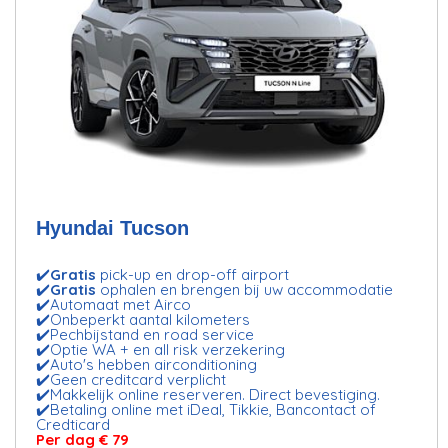
Hyundai Tucson
✔️
Gratis
pick-up en drop-off airport
✔️
Gratis
ophalen en brengen bij uw accommodatie
✔️Automaat met Airco
✔️Onbeperkt aantal kilometers
✔️Pechbijstand en road service
✔️Optie WA + en all risk verzekering
✔️Auto's hebben airconditioning
✔️Geen creditcard verplicht
✔️Makkelijk online reserveren. Direct bevestiging.
✔️Betaling online met iDeal, Tikkie, Bancontact of
Credticard
Per dag € 79