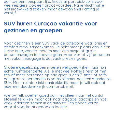
aan toe bent bespaart tijd. Gratis airport pick-up is voor
veel reizigers ook een groot voordeel. Na je vlucht wil je
niet ingewikkeld zoeken, maar gewoon snel richting je
verblijf.
SUV huren Curaçao vakantie voor
gezinnen en groepen
Voor gezinnen is een SUV vaak de categorie waar prijs en
comfort mooi samenkomen. Je hebt meer plaats dan in een
kleine auto, zonder meteen naar een busje of grote
personenwagen te hoeven gaan. Voor vier of vijf personen
met vakantiebagage is dat vaak precies goed.
Grotere gezelschappen moeten wel goed kijken naar hun
echte ruimtebehoefte. Als je met veel koffers reist of met
zes of meer personen op pad gaat, is een 7-zitter of zelfs
een grotere personenbus soms slimmer dan een standaard
SUV. Meer ruimte klinkt aantrekkelijk, maar je wilt ook dat
iedereen daadwerkelijk comfortabel zit.
Wie twijfelt, doet er goed aan niet alleen naar het aantal
stoelen te kijken, maar ook naar bagage, dagtrips en hoe
vaak iedereen samen in de auto zit. Een goede keuze
vooraf voorkomt gedoe op locatie.