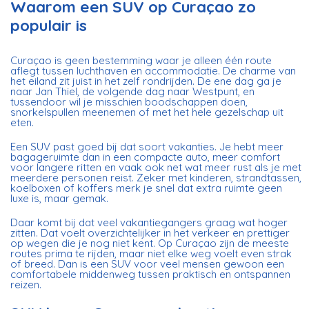
Waarom een SUV op Curaçao zo
populair is
Curaçao is geen bestemming waar je alleen één route
aflegt tussen luchthaven en accommodatie. De charme van
het eiland zit juist in het zelf rondrijden. De ene dag ga je
naar Jan Thiel, de volgende dag naar Westpunt, en
tussendoor wil je misschien boodschappen doen,
snorkelspullen meenemen of met het hele gezelschap uit
eten.
Een SUV past goed bij dat soort vakanties. Je hebt meer
bagageruimte dan in een compacte auto, meer comfort
voor langere ritten en vaak ook net wat meer rust als je met
meerdere personen reist. Zeker met kinderen, strandtassen,
koelboxen of koffers merk je snel dat extra ruimte geen
luxe is, maar gemak.
Daar komt bij dat veel vakantiegangers graag wat hoger
zitten. Dat voelt overzichtelijker in het verkeer en prettiger
op wegen die je nog niet kent. Op Curaçao zijn de meeste
routes prima te rijden, maar niet elke weg voelt even strak
of breed. Dan is
een SUV
voor veel mensen gewoon een
comfortabele middenweg tussen praktisch en ontspannen
reizen.