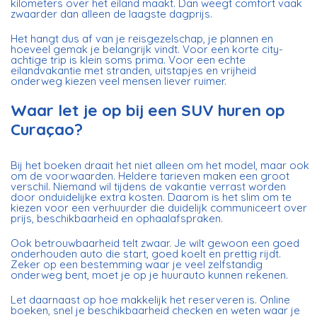
kilometers over het eiland maakt. Dan weegt comfort vaak
zwaarder dan alleen de laagste dagprijs.
Het hangt dus af van je reisgezelschap, je plannen en
hoeveel gemak je belangrijk vindt. Voor een korte city-
achtige trip is klein soms prima. Voor een echte
eilandvakantie met stranden, uitstapjes en vrijheid
onderweg kiezen veel mensen liever ruimer.
Waar let je op bij een SUV huren op
Curaçao?
Bij het boeken draait het niet alleen om het model, maar ook
om de voorwaarden. Heldere tarieven maken een groot
verschil. Niemand wil tijdens de vakantie verrast worden
door onduidelijke extra kosten. Daarom is het slim om te
kiezen voor een verhuurder die duidelijk communiceert over
prijs, beschikbaarheid en ophaalafspraken.
Ook betrouwbaarheid telt zwaar. Je wilt gewoon een goed
onderhouden auto die start, goed koelt en prettig rijdt.
Zeker op een bestemming waar je veel zelfstandig
onderweg bent, moet je op je huurauto kunnen rekenen.
Let daarnaast op hoe makkelijk het reserveren is. Online
boeken, snel je beschikbaarheid checken en weten waar je