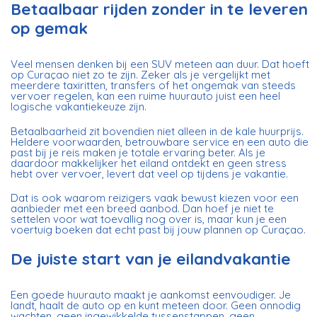
Betaalbaar rijden zonder in te leveren
op gemak
Veel mensen denken bij een SUV meteen aan duur. Dat hoeft
op Curaçao niet zo te zijn. Zeker als je vergelijkt met
meerdere taxiritten, transfers of het ongemak van steeds
vervoer regelen, kan een ruime huurauto juist een heel
logische vakantiekeuze zijn.
Betaalbaarheid zit bovendien niet alleen in de kale huurprijs.
Heldere voorwaarden, betrouwbare service en een auto die
past bij je reis maken je totale ervaring beter. Als je
daardoor makkelijker het eiland ontdekt en geen stress
hebt over vervoer, levert dat veel op tijdens je vakantie.
Dat is ook waarom reizigers vaak bewust kiezen voor een
aanbieder met een
breed aanbod
. Dan hoef je niet te
settelen voor wat toevallig nog over is, maar kun je een
voertuig boeken dat echt past bij jouw plannen op Curaçao.
De juiste start van je eilandvakantie
Een goede huurauto maakt je aankomst eenvoudiger. Je
landt, haalt de auto op en kunt meteen door. Geen onnodig
wachten, geen ingewikkelde tussenstappen, geen