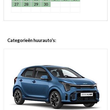
27
28
29
30
Categorieën huurauto's: