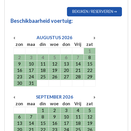
BEKIJKEN / RESERVEREN ⇒
Beschikbaarheid voertuig:
AUGUSTUS
2026
zon
maa
din
woe
don
Vrij
zat
1
2
3
4
5
6
7
8
9
10
11
12
13
14
15
16
17
18
19
20
21
22
23
24
25
26
27
28
29
30
31
SEPTEMBER
2026
zon
maa
din
woe
don
Vrij
zat
1
2
3
4
5
6
7
8
9
10
11
12
13
14
15
16
17
18
19
20
21
22
23
24
25
26