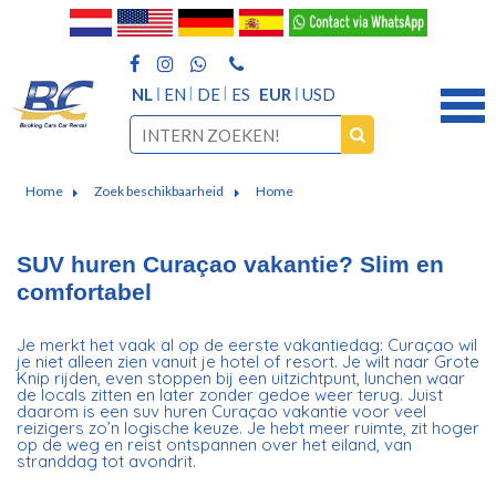
NL
EN
DE
ES
EUR
USD
Home
Zoek beschikbaarheid
Home
SUV huren Curaçao vakantie? Slim en
comfortabel
Je merkt het vaak al op de eerste vakantiedag: Curaçao wil
je niet alleen zien vanuit je hotel of resort. Je wilt naar Grote
Knip rijden, even stoppen bij een uitzichtpunt, lunchen waar
de locals zitten en later zonder gedoe weer terug. Juist
daarom is een suv huren Curaçao vakantie voor veel
reizigers zo’n logische keuze. Je hebt meer ruimte, zit hoger
op de weg en reist ontspannen over het eiland, van
stranddag tot avondrit.