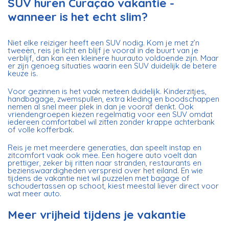
SUV huren Curaçao vakantie -
wanneer is het echt slim?
Niet elke reiziger heeft een SUV nodig. Kom je met z’n
tweeën, reis je licht en blijf je vooral in de buurt van je
verblijf, dan kan een kleinere huurauto voldoende zijn. Maar
er zijn genoeg situaties waarin een SUV duidelijk de betere
keuze is.
Voor gezinnen is het vaak meteen duidelijk.
Kinderzitjes,
handbagage
, zwemspullen, extra kleding en boodschappen
nemen al snel meer plek in dan je vooraf denkt. Ook
vriendengroepen kiezen regelmatig voor een SUV omdat
iedereen comfortabel wil zitten zonder krappe achterbank
of volle kofferbak.
Reis je met meerdere generaties, dan speelt instap en
zitcomfort vaak ook mee. Een hogere auto voelt dan
prettiger, zeker bij ritten naar stranden, restaurants en
bezienswaardigheden verspreid over het eiland. En wie
tijdens de vakantie niet wil puzzelen met bagage of
schoudertassen op schoot, kiest meestal liever direct voor
wat meer auto.
Meer vrijheid tijdens je vakantie