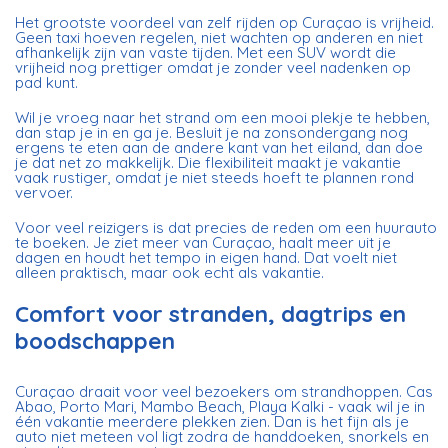
Het grootste voordeel van zelf rijden op Curaçao is vrijheid.
Geen taxi hoeven regelen, niet wachten op anderen en niet
afhankelijk zijn van vaste tijden. Met een SUV wordt die
vrijheid nog prettiger omdat je zonder veel nadenken op
pad kunt.
Wil je vroeg naar het strand om een mooi plekje te hebben,
dan stap je in en ga je. Besluit je na zonsondergang nog
ergens te eten aan de andere kant van het eiland, dan doe
je dat net zo makkelijk. Die flexibiliteit maakt je vakantie
vaak rustiger, omdat je niet steeds hoeft te plannen rond
vervoer.
Voor veel reizigers is dat precies de reden om een huurauto
te boeken. Je ziet meer van Curaçao, haalt meer uit je
dagen en houdt het tempo in eigen hand. Dat voelt niet
alleen praktisch, maar ook echt als vakantie.
Comfort voor stranden, dagtrips en
boodschappen
Curaçao draait voor veel bezoekers om strandhoppen. Cas
Abao, Porto Mari, Mambo Beach, Playa Kalki - vaak wil je in
één vakantie meerdere plekken zien. Dan is het fijn als je
auto niet meteen vol ligt zodra de handdoeken, snorkels en