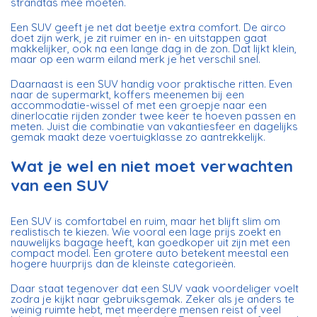
strandtas mee moeten.
Een SUV geeft je net dat beetje extra comfort. De airco
doet zijn werk, je zit ruimer en in- en uitstappen gaat
makkelijker, ook na een lange dag in de zon. Dat lijkt klein,
maar op een warm eiland merk je het verschil snel.
Daarnaast is een SUV handig voor praktische ritten. Even
naar de supermarkt, koffers meenemen bij een
accommodatie-wissel of met een groepje naar een
dinerlocatie rijden zonder twee keer te hoeven passen en
meten. Juist die combinatie van vakantiesfeer en dagelijks
gemak maakt deze voertuigklasse zo aantrekkelijk.
Wat je wel en niet moet verwachten
van een SUV
Een SUV is comfortabel en ruim, maar het blijft slim om
realistisch te kiezen. Wie vooral een lage prijs zoekt en
nauwelijks bagage heeft, kan goedkoper uit zijn met een
compact model. Een grotere auto betekent meestal een
hogere huurprijs dan de kleinste categorieën.
Daar staat tegenover dat een SUV vaak voordeliger voelt
zodra je kijkt naar gebruiksgemak. Zeker als je anders te
weinig ruimte hebt, met meerdere mensen reist of veel